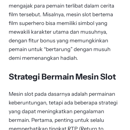
mengajak para pemain terlibat dalam cerita
film tersebut. Misalnya, mesin slot bertema
film superhero bisa memiliki simbol yang
mewakili karakter utama dan musuhnya,
dengan fitur bonus yang memungkinkan
pemain untuk “bertarung” dengan musuh
demi memenangkan hadiah.
Strategi Bermain Mesin Slot
Mesin slot pada dasarnya adalah permainan
keberuntungan, tetapi ada beberapa strategi
yang dapat meningkatkan pengalaman
bermain. Pertama, penting untuk selalu
memperhatikan tingkat RTP (Return to