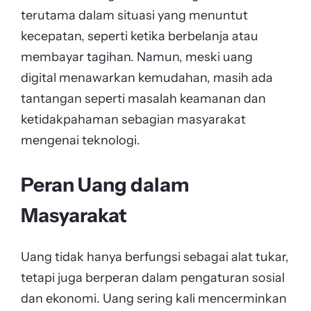
terutama dalam situasi yang menuntut
kecepatan, seperti ketika berbelanja atau
membayar tagihan. Namun, meski uang
digital menawarkan kemudahan, masih ada
tantangan seperti masalah keamanan dan
ketidakpahaman sebagian masyarakat
mengenai teknologi.
Peran Uang dalam
Masyarakat
Uang tidak hanya berfungsi sebagai alat tukar,
tetapi juga berperan dalam pengaturan sosial
dan ekonomi. Uang sering kali mencerminkan