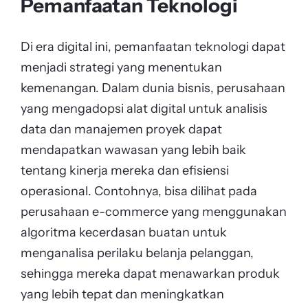
Pemanfaatan Teknologi
Di era digital ini, pemanfaatan teknologi dapat
menjadi strategi yang menentukan
kemenangan. Dalam dunia bisnis, perusahaan
yang mengadopsi alat digital untuk analisis
data dan manajemen proyek dapat
mendapatkan wawasan yang lebih baik
tentang kinerja mereka dan efisiensi
operasional. Contohnya, bisa dilihat pada
perusahaan e-commerce yang menggunakan
algoritma kecerdasan buatan untuk
menganalisa perilaku belanja pelanggan,
sehingga mereka dapat menawarkan produk
yang lebih tepat dan meningkatkan