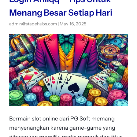
Menang Besar Setiap Hari
admin@stagehubs.com
|
May 16, 2025
Bermain slot online dari PG Soft memang
menyenangkan karena game-game yang