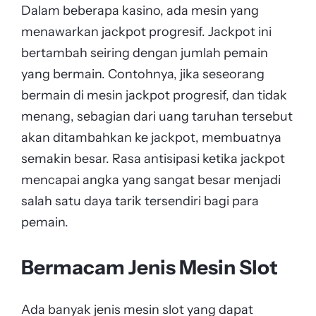
Dalam beberapa kasino, ada mesin yang
menawarkan jackpot progresif. Jackpot ini
bertambah seiring dengan jumlah pemain
yang bermain. Contohnya, jika seseorang
bermain di mesin jackpot progresif, dan tidak
menang, sebagian dari uang taruhan tersebut
akan ditambahkan ke jackpot, membuatnya
semakin besar. Rasa antisipasi ketika jackpot
mencapai angka yang sangat besar menjadi
salah satu daya tarik tersendiri bagi para
pemain.
Bermacam Jenis Mesin Slot
Ada banyak jenis mesin slot yang dapat