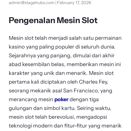
admin@stagehubs.com
|
February 17, 2026
Pengenalan Mesin Slot
Mesin slot telah menjadi salah satu permainan
kasino yang paling populer di seluruh dunia.
Sejarahnya yang panjang, dimulai dari akhir
abad kesembilan belas, memberikan mesin ini
karakter yang unik dan menarik. Mesin slot
pertama kali diciptakan oleh Charles Fey,
seorang mekanik asal San Francisco, yang
merancang mesin
poker
dengan tiga
gulungan dan simbol kartu. Seiring waktu,
mesin slot telah berevolusi, mengadopsi
teknologi modern dan fitur-fitur yang menarik