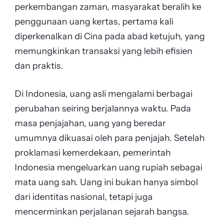
perkembangan zaman, masyarakat beralih ke
penggunaan uang kertas, pertama kali
diperkenalkan di Cina pada abad ketujuh, yang
memungkinkan transaksi yang lebih efisien
dan praktis.
Di Indonesia, uang asli mengalami berbagai
perubahan seiring berjalannya waktu. Pada
masa penjajahan, uang yang beredar
umumnya dikuasai oleh para penjajah. Setelah
proklamasi kemerdekaan, pemerintah
Indonesia mengeluarkan uang rupiah sebagai
mata uang sah. Uang ini bukan hanya simbol
dari identitas nasional, tetapi juga
mencerminkan perjalanan sejarah bangsa.