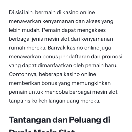
Di sisi lain, bermain di kasino online
menawarkan kenyamanan dan akses yang
lebih mudah. Pemain dapat mengakses
berbagai jenis mesin slot dari kenyamanan
rumah mereka. Banyak kasino online juga
menawarkan bonus pendaftaran dan promosi
yang dapat dimanfaatkan oleh pemain baru.
Contohnya, beberapa kasino online
memberikan bonus yang memungkinkan
pemain untuk mencoba berbagai mesin slot
tanpa risiko kehilangan uang mereka.
Tantangan dan Peluang di