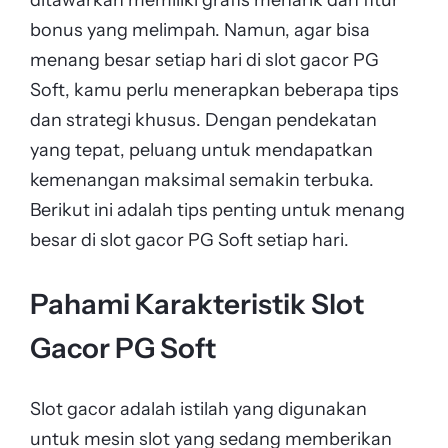
ditawarkan memiliki grafis menarik dan fitur
bonus yang melimpah. Namun, agar bisa
menang besar setiap hari di slot gacor PG
Soft, kamu perlu menerapkan beberapa tips
dan strategi khusus. Dengan pendekatan
yang tepat, peluang untuk mendapatkan
kemenangan maksimal semakin terbuka.
Berikut ini adalah tips penting untuk menang
besar di slot gacor PG Soft setiap hari.
Pahami Karakteristik Slot
Gacor PG Soft
Slot gacor adalah istilah yang digunakan
untuk mesin slot yang sedang memberikan