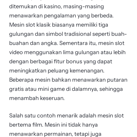
ditemukan di kasino, masing-masing
menawarkan pengalaman yang berbeda.
Mesin slot klasik biasanya memiliki tiga
gulungan dan simbol tradisional seperti buah-
buahan dan angka. Sementara itu, mesin slot
video menggunakan lima gulungan atau lebih
dengan berbagai fitur bonus yang dapat
meningkatkan peluang kemenangan.
Beberapa mesin bahkan menawarkan putaran
gratis atau mini game di dalamnya, sehingga
menambah keseruan.
Salah satu contoh menarik adalah mesin slot
bertema film. Mesin ini tidak hanya
menawarkan permainan, tetapi juga