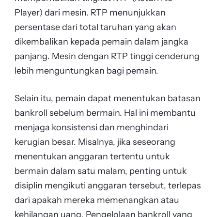
Player) dari mesin. RTP menunjukkan
persentase dari total taruhan yang akan
dikembalikan kepada pemain dalam jangka
panjang. Mesin dengan RTP tinggi cenderung
lebih menguntungkan bagi pemain.
Selain itu, pemain dapat menentukan batasan
bankroll sebelum bermain. Hal ini membantu
menjaga konsistensi dan menghindari
kerugian besar. Misalnya, jika seseorang
menentukan anggaran tertentu untuk
bermain dalam satu malam, penting untuk
disiplin mengikuti anggaran tersebut, terlepas
dari apakah mereka memenangkan atau
kehilangan uang. Pengelolaan bankroll yang