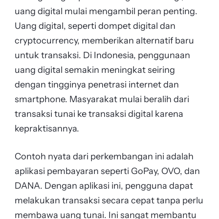
uang digital mulai mengambil peran penting.
Uang digital, seperti dompet digital dan
cryptocurrency, memberikan alternatif baru
untuk transaksi. Di Indonesia, penggunaan
uang digital semakin meningkat seiring
dengan tingginya penetrasi internet dan
smartphone. Masyarakat mulai beralih dari
transaksi tunai ke transaksi digital karena
kepraktisannya.
Contoh nyata dari perkembangan ini adalah
aplikasi pembayaran seperti GoPay, OVO, dan
DANA. Dengan aplikasi ini, pengguna dapat
melakukan transaksi secara cepat tanpa perlu
membawa uang tunai. Ini sangat membantu