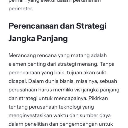
perimeter.
Perencanaan dan Strategi
Jangka Panjang
Merancang rencana yang matang adalah
elemen penting dari strategi menang. Tanpa
perencanaan yang baik, tujuan akan sulit
dicapai. Dalam dunia bisnis, misalnya, sebuah
perusahaan harus memiliki visi jangka panjang
dan strategi untuk mencapainya. Pikirkan
tentang perusahaan teknologi yang
menginvestasikan waktu dan sumber daya
dalam penelitian dan pengembangan untuk