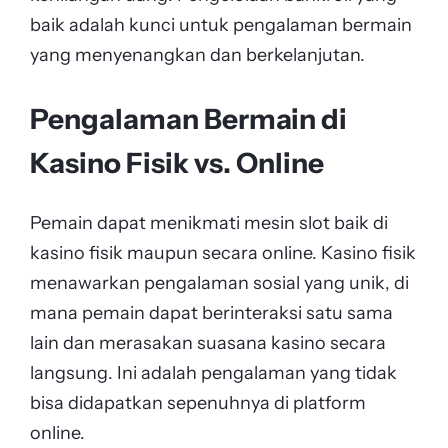
baik adalah kunci untuk pengalaman bermain
yang menyenangkan dan berkelanjutan.
Pengalaman Bermain di
Kasino Fisik vs. Online
Pemain dapat menikmati mesin slot baik di
kasino fisik maupun secara online. Kasino fisik
menawarkan pengalaman sosial yang unik, di
mana pemain dapat berinteraksi satu sama
lain dan merasakan suasana kasino secara
langsung. Ini adalah pengalaman yang tidak
bisa didapatkan sepenuhnya di platform
online.