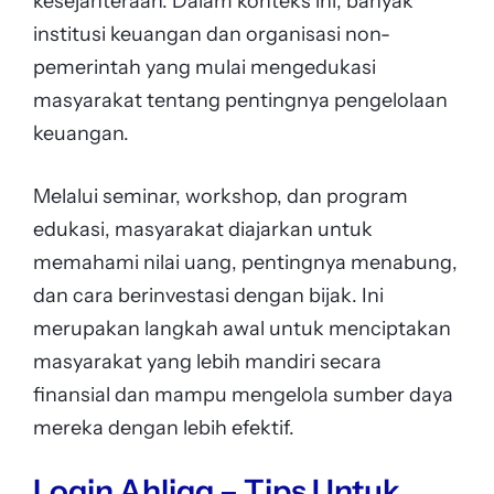
kesejahteraan. Dalam konteks ini, banyak
institusi keuangan dan organisasi non-
pemerintah yang mulai mengedukasi
masyarakat tentang pentingnya pengelolaan
keuangan.
Melalui seminar, workshop, dan program
edukasi, masyarakat diajarkan untuk
memahami nilai uang, pentingnya menabung,
dan cara berinvestasi dengan bijak. Ini
merupakan langkah awal untuk menciptakan
masyarakat yang lebih mandiri secara
finansial dan mampu mengelola sumber daya
mereka dengan lebih efektif.
Login Ahliqq – Tips Untuk