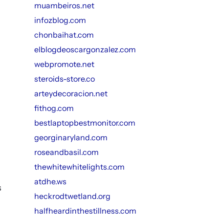
muambeiros.net
infozblog.com
chonbaihat.com
elblogdeoscargonzalez.com
webpromote.net
steroids-store.co
arteydecoracion.net
fithog.com
bestlaptopbestmonitor.com
georginaryland.com
roseandbasil.com
thewhitewhitelights.com
atdhe.ws
s
heckrodtwetland.org
halfheardinthestillness.com