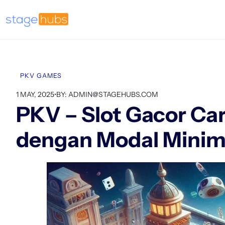
Skip
to
content
Gunakan E-Wallet GoPay untuk transaksi cepat dan nikmati slot online
Slot Online Gacor di Situs Slot
PKV GAMES
1 MAY, 2025
•
BY:
ADMIN@STAGEHUBS.COM
PKV – Slot Gacor Ca
dengan Modal Mini