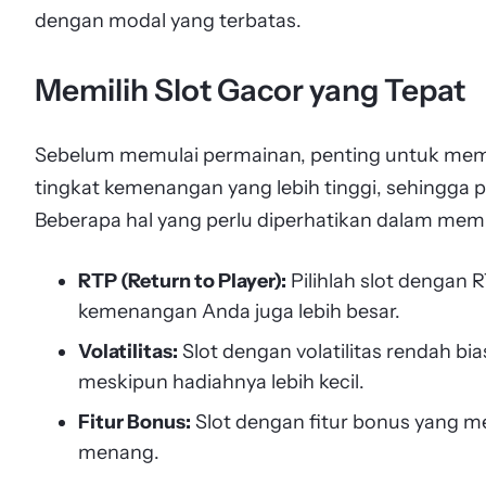
dengan modal yang terbatas.
Memilih Slot Gacor yang Tepat
Sebelum memulai permainan, penting untuk memili
tingkat kemenangan yang lebih tinggi, sehingga
Beberapa hal yang perlu diperhatikan dalam memil
RTP (Return to Player):
Pilihlah slot dengan R
kemenangan Anda juga lebih besar.
Volatilitas:
Slot dengan volatilitas rendah b
meskipun hadiahnya lebih kecil.
Fitur Bonus:
Slot dengan fitur bonus yang m
menang.