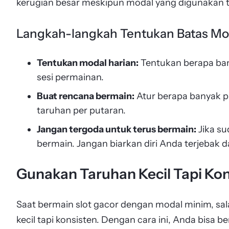
kerugian besar meskipun modal yang digunakan t
Langkah-langkah Tentukan Batas Mo
Tentukan modal harian:
Tentukan berapa ban
sesi permainan.
Buat rencana bermain:
Atur berapa banyak p
taruhan per putaran.
Jangan tergoda untuk terus bermain:
Jika su
bermain. Jangan biarkan diri Anda terjebak d
Gunakan Taruhan Kecil Tapi Kon
Saat bermain slot gacor dengan modal minim, sal
kecil tapi konsisten. Dengan cara ini, Anda bisa