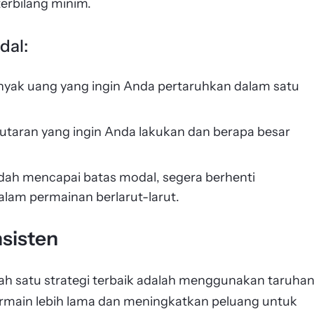
erbilang minim.
dal:
yak uang yang ingin Anda pertaruhkan dalam satu
utaran yang ingin Anda lakukan dan berapa besar
dah mencapai batas modal, segera berhenti
alam permainan berlarut-larut.
sisten
ah satu strategi terbaik adalah menggunakan taruha
 bermain lebih lama dan meningkatkan peluang untuk