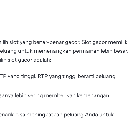
h slot yang benar-benar gacor. Slot gacor memiliki
 peluang untuk memenangkan permainan lebih besar.
ih slot gacor adalah:
TP yang tinggi. RTP yang tinggi berarti peluang
iasanya lebih sering memberikan kemenangan
enarik bisa meningkatkan peluang Anda untuk