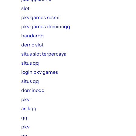
slot
pkv games resmi
pkv games dominoqq
bandarqq
demo slot
situs slot terpercaya
situs qq
login pkv games
situs qq
dominoqq
pkv
asikqq
qq
pkv
qq