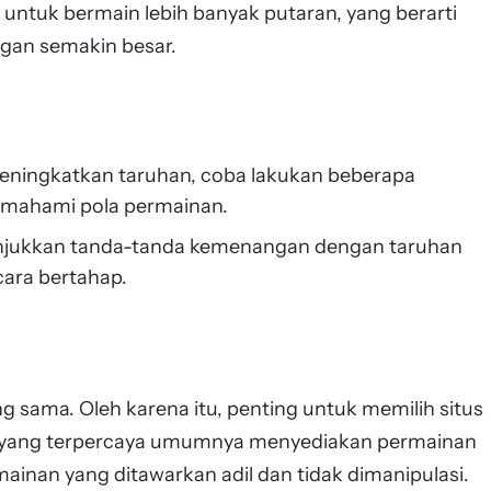
ntuk bermain lebih banyak putaran, yang berarti
gan semakin besar.
ningkatkan taruhan, coba lakukan beberapa
mahami pola permainan.
unjukkan tanda-tanda kemenangan dengan taruhan
cara bertahap.
ang sama. Oleh karena itu, penting untuk memilih situs
tus yang terpercaya umumnya menyediakan permainan
inan yang ditawarkan adil dan tidak dimanipulasi.