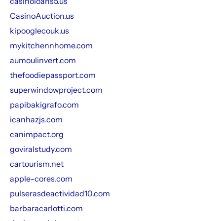
casinoloans5.us
CasinoAuction.us
kipooglecouk.us
mykitchennhome.com
aumoulinvert.com
thefoodiepassport.com
superwindowproject.com
papibakigrafo.com
icanhazjs.com
canimpact.org
goviralstudy.com
cartourism.net
apple-cores.com
pulserasdeactividad10.com
barbaracarlotti.com