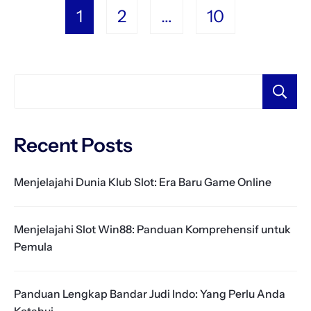
1
2
…
10
Recent Posts
Menjelajahi Dunia Klub Slot: Era Baru Game Online
Menjelajahi Slot Win88: Panduan Komprehensif untuk
Pemula
Panduan Lengkap Bandar Judi Indo: Yang Perlu Anda