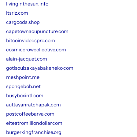
livinginthesun.info
itsriz.com
cargoods.shop
capetownacupuncture.com
bitcoinvideospro.com
cosmiccrowcollective.com
alain-jacquet.com
gotisouizakayabakeneko.com
meshpoint.me
spongebob.net
busyboxintl.com
auttayanratchapak.com
postcoffeebarva.com
elteatromilliondollar.com
burgerkingfranchise.org