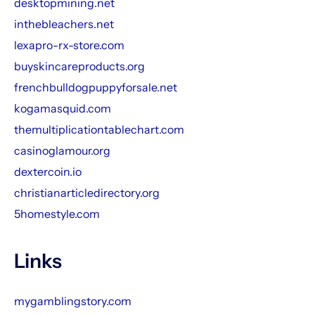
desktopmining.net
inthebleachers.net
lexapro-rx-store.com
buyskincareproducts.org
frenchbulldogpuppyforsale.net
kogamasquid.com
themultiplicationtablechart.com
casinoglamour.org
dextercoin.io
christianarticledirectory.org
5homestyle.com
Links
mygamblingstory.com