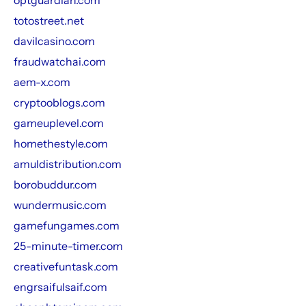
optguardian.com
totostreet.net
davilcasino.com
fraudwatchai.com
aem-x.com
cryptooblogs.com
gameuplevel.com
homethestyle.com
amuldistribution.com
borobuddur.com
wundermusic.com
gamefungames.com
25-minute-timer.com
creativefuntask.com
engrsaifulsaif.com