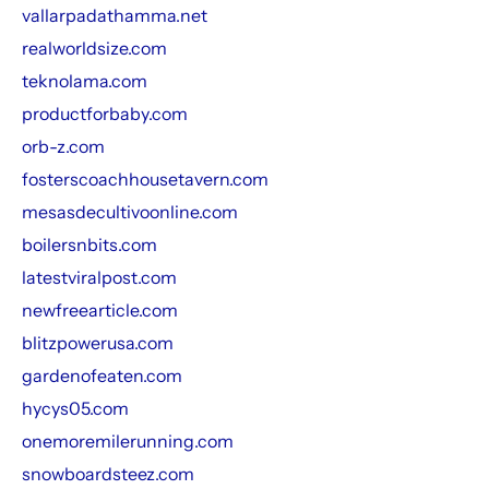
vallarpadathamma.net
realworldsize.com
teknolama.com
productforbaby.com
orb-z.com
fosterscoachhousetavern.com
mesasdecultivoonline.com
boilersnbits.com
latestviralpost.com
newfreearticle.com
blitzpowerusa.com
gardenofeaten.com
hycys05.com
onemoremilerunning.com
snowboardsteez.com