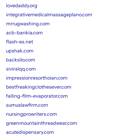
lovedaddy.org
integrativemedicalmassageplano.com
mrrugwashing.com
acb-bankia.com
flash-es.net
upshak.com
backsilo.com
siviralqq.com
impressionresorthoian.com
bestfreakingclothesever.com
falling-film-evaporator.com
sumuslawfirm.com
nursingprowriters.com
greenmountainthreadwear.com
acutedispensary.com