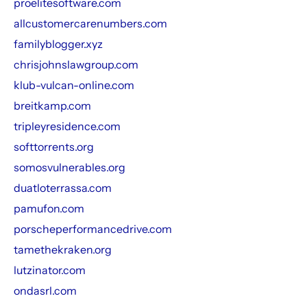
proelitesoftware.com
allcustomercarenumbers.com
familyblogger.xyz
chrisjohnslawgroup.com
klub-vulcan-online.com
breitkamp.com
tripleyresidence.com
softtorrents.org
somosvulnerables.org
duatloterrassa.com
pamufon.com
porscheperformancedrive.com
tamethekraken.org
lutzinator.com
ondasrl.com