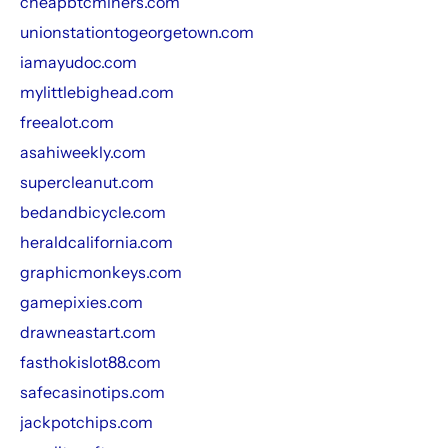
cheapbtcminers.com
unionstationtogeorgetown.com
iamayudoc.com
mylittlebighead.com
freealot.com
asahiweekly.com
supercleanut.com
bedandbicycle.com
heraldcalifornia.com
graphicmonkeys.com
gamepixies.com
drawneastart.com
fasthokislot88.com
safecasinotips.com
jackpotchips.com