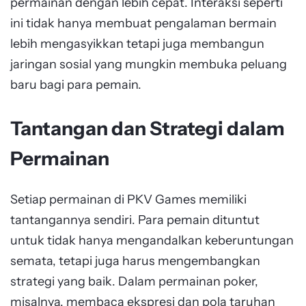
permainan dengan lebih cepat. Interaksi seperti
ini tidak hanya membuat pengalaman bermain
lebih mengasyikkan tetapi juga membangun
jaringan sosial yang mungkin membuka peluang
baru bagi para pemain.
Tantangan dan Strategi dalam
Permainan
Setiap permainan di PKV Games memiliki
tantangannya sendiri. Para pemain dituntut
untuk tidak hanya mengandalkan keberuntungan
semata, tetapi juga harus mengembangkan
strategi yang baik. Dalam permainan poker,
misalnya, membaca ekspresi dan pola taruhan