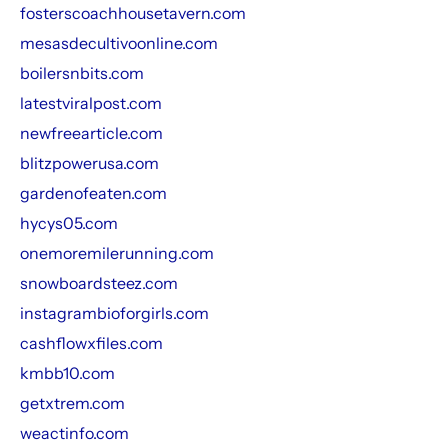
fosterscoachhousetavern.com
mesasdecultivoonline.com
boilersnbits.com
latestviralpost.com
newfreearticle.com
blitzpowerusa.com
gardenofeaten.com
hycys05.com
onemoremilerunning.com
snowboardsteez.com
instagrambioforgirls.com
cashflowxfiles.com
kmbb10.com
getxtrem.com
weactinfo.com