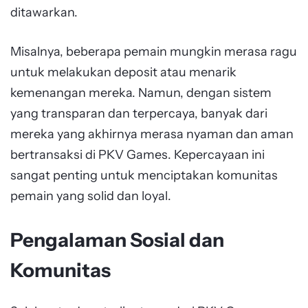
ditawarkan.
Misalnya, beberapa pemain mungkin merasa ragu
untuk melakukan deposit atau menarik
kemenangan mereka. Namun, dengan sistem
yang transparan dan terpercaya, banyak dari
mereka yang akhirnya merasa nyaman dan aman
bertransaksi di PKV Games. Kepercayaan ini
sangat penting untuk menciptakan komunitas
pemain yang solid dan loyal.
Pengalaman Sosial dan
Komunitas