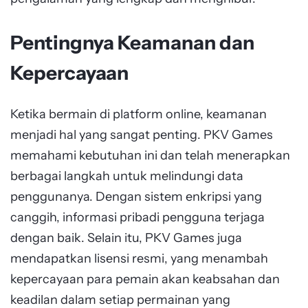
Pentingnya Keamanan dan
Kepercayaan
Ketika bermain di platform online, keamanan
menjadi hal yang sangat penting. PKV Games
memahami kebutuhan ini dan telah menerapkan
berbagai langkah untuk melindungi data
penggunanya. Dengan sistem enkripsi yang
canggih, informasi pribadi pengguna terjaga
dengan baik. Selain itu, PKV Games juga
mendapatkan lisensi resmi, yang menambah
kepercayaan para pemain akan keabsahan dan
keadilan dalam setiap permainan yang