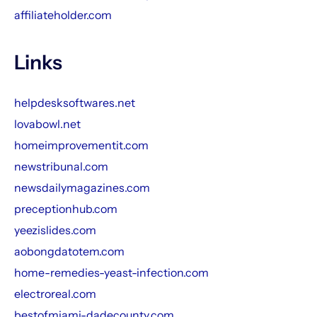
affiliateholder.com
Links
helpdesksoftwares.net
lovabowl.net
homeimprovementit.com
newstribunal.com
newsdailymagazines.com
preceptionhub.com
yeezislides.com
aobongdatotem.com
home-remedies-yeast-infection.com
electroreal.com
bestofmiami-dadecounty.com