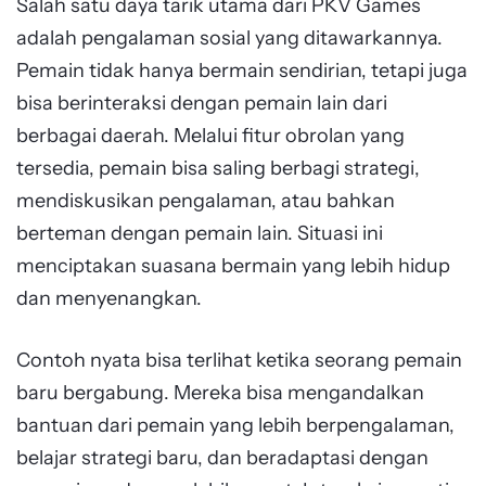
Salah satu daya tarik utama dari PKV Games
adalah pengalaman sosial yang ditawarkannya.
Pemain tidak hanya bermain sendirian, tetapi juga
bisa berinteraksi dengan pemain lain dari
berbagai daerah. Melalui fitur obrolan yang
tersedia, pemain bisa saling berbagi strategi,
mendiskusikan pengalaman, atau bahkan
berteman dengan pemain lain. Situasi ini
menciptakan suasana bermain yang lebih hidup
dan menyenangkan.
Contoh nyata bisa terlihat ketika seorang pemain
baru bergabung. Mereka bisa mengandalkan
bantuan dari pemain yang lebih berpengalaman,
belajar strategi baru, dan beradaptasi dengan