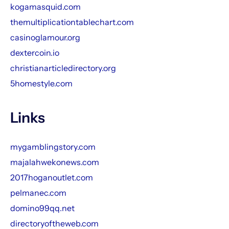
kogamasquid.com
themultiplicationtablechart.com
casinoglamour.org
dextercoin.io
christianarticledirectory.org
5homestyle.com
Links
mygamblingstory.com
majalahwekonews.com
2017hoganoutlet.com
pelmanec.com
domino99qq.net
directoryoftheweb.com