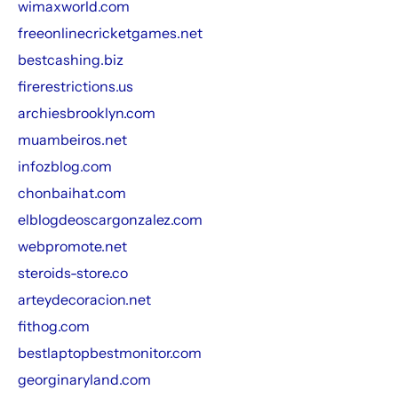
wimaxworld.com
freeonlinecricketgames.net
bestcashing.biz
firerestrictions.us
archiesbrooklyn.com
muambeiros.net
infozblog.com
chonbaihat.com
elblogdeoscargonzalez.com
webpromote.net
steroids-store.co
arteydecoracion.net
fithog.com
bestlaptopbestmonitor.com
georginaryland.com