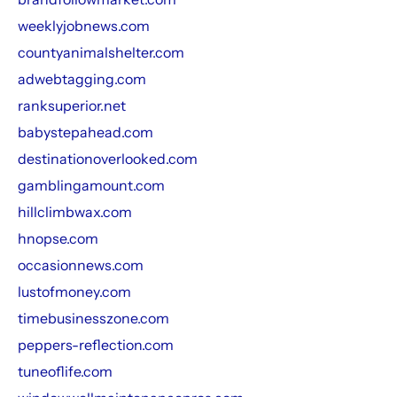
weeklyjobnews.com
countyanimalshelter.com
adwebtagging.com
ranksuperior.net
babystepahead.com
destinationoverlooked.com
gamblingamount.com
hillclimbwax.com
hnopse.com
occasionnews.com
lustofmoney.com
timebusinesszone.com
peppers-reflection.com
tuneoflife.com