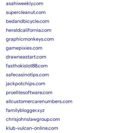
asahiweekly.com
supercleanut.com
bedandbicycle.com
heraldcalifornia.com
graphicmonkeys.com
gamepixies.com
drawneastart.com
fasthokislot88.com
safecasinotips.com
jackpotchips.com
proelitesoftware.com
allcustomercarenumbers.com
familyblogger.xyz
chrisjohnslawgroup.com
klub-vulcan-online.com