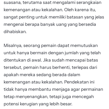
suasana, terutama saat mengalami serangkaian
kemenangan atau kekalahan. Oleh karena itu,
sangat penting untuk memiliki batasan yang jelas
mengenai berapa banyak uang yang bersedia
dihabiskan.
Misalnya, seorang pemain dapat memutuskan
untuk hanya bermain dengan jumlah yang telah
ditentukan di awal. Jika sudah mencapai batas
tersebut, pemain harus berhenti, terlepas dari
apakah mereka sedang berada dalam
kemenangan atau kekalahan. Pendekatan ini
tidak hanya membantu menjaga agar permainan
tetap menyenangkan, tetapi juga mencegah
potensi kerugian yang lebih besar.