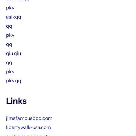
pkv
asikqq
qq
pkv
qq
qiu qiu
qq
pkv
pkv qq
Links
jimsfamousbbq.com
libertywalk-usa.com