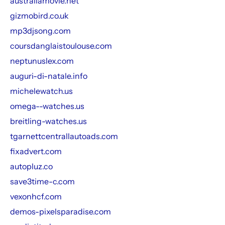
australiamovie.net
gizmobird.co.uk
mp3djsong.com
coursdanglaistoulouse.com
neptunuslex.com
auguri-di-natale.info
michelewatch.us
omega--watches.us
breitling-watches.us
tgarnettcentrallautoads.com
fixadvert.com
autopluz.co
save3time-c.com
vexonhcf.com
demos-pixelsparadise.com