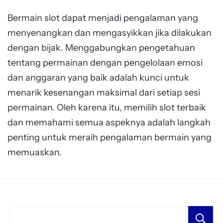
Bermain slot dapat menjadi pengalaman yang
menyenangkan dan mengasyikkan jika dilakukan
dengan bijak. Menggabungkan pengetahuan
tentang permainan dengan pengelolaan emosi
dan anggaran yang baik adalah kunci untuk
menarik kesenangan maksimal dari setiap sesi
permainan. Oleh karena itu, memilih slot terbaik
dan memahami semua aspeknya adalah langkah
penting untuk meraih pengalaman bermain yang
memuaskan.