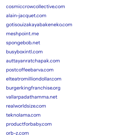
cosmiccrowcollective.com
alain-jacquet.com
gotisouizakayabakeneko.com
meshpoint.me
spongebob.net
busyboxintl.com
auttayanratchapak.com
postcoffeebarva.com
elteatromilliondollar.com
burgerkingfranchise.org
vallarpadathamma.net
realworldsize.com
teknolama.com
productforbaby.com
orb-z.com