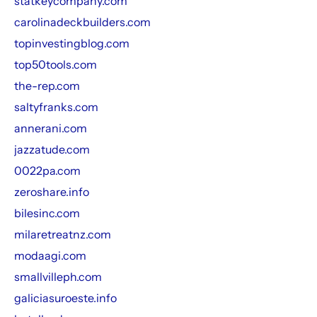
statkeycompany.com
carolinadeckbuilders.com
topinvestingblog.com
top50tools.com
the-rep.com
saltyfranks.com
annerani.com
jazzatude.com
0022pa.com
zeroshare.info
bilesinc.com
milaretreatnz.com
modaagi.com
smallvilleph.com
galiciasuroeste.info