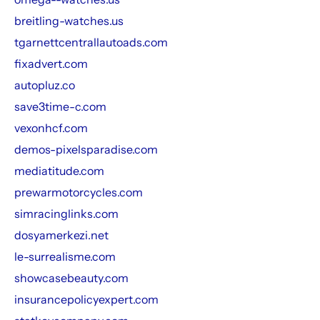
breitling-watches.us
tgarnettcentrallautoads.com
fixadvert.com
autopluz.co
save3time-c.com
vexonhcf.com
demos-pixelsparadise.com
mediatitude.com
prewarmotorcycles.com
simracinglinks.com
dosyamerkezi.net
le-surrealisme.com
showcasebeauty.com
insurancepolicyexpert.com