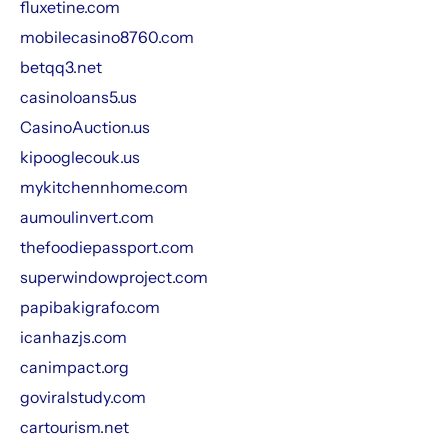
fluxetine.com
mobilecasino8760.com
betqq3.net
casinoloans5.us
CasinoAuction.us
kipooglecouk.us
mykitchennhome.com
aumoulinvert.com
thefoodiepassport.com
superwindowproject.com
papibakigrafo.com
icanhazjs.com
canimpact.org
goviralstudy.com
cartourism.net