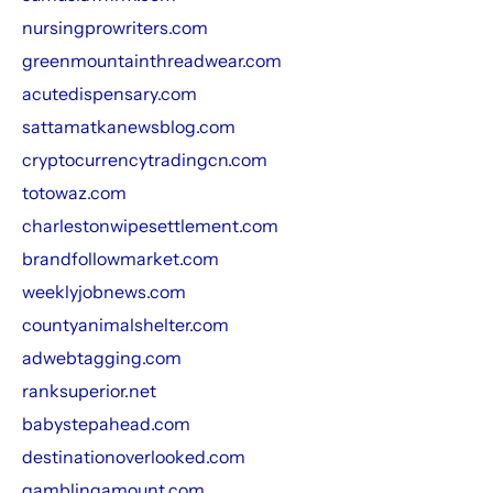
nursingprowriters.com
greenmountainthreadwear.com
acutedispensary.com
sattamatkanewsblog.com
cryptocurrencytradingcn.com
totowaz.com
charlestonwipesettlement.com
brandfollowmarket.com
weeklyjobnews.com
countyanimalshelter.com
adwebtagging.com
ranksuperior.net
babystepahead.com
destinationoverlooked.com
gamblingamount.com