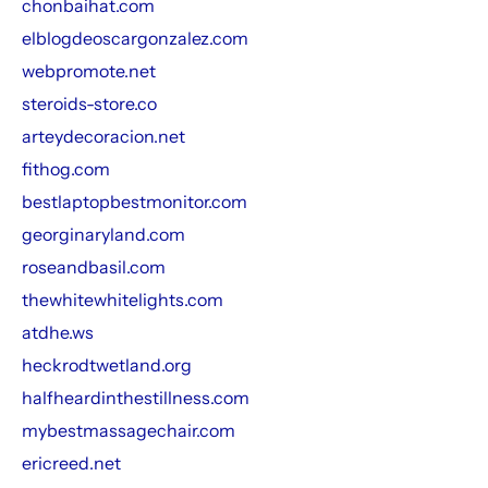
chonbaihat.com
elblogdeoscargonzalez.com
webpromote.net
steroids-store.co
arteydecoracion.net
fithog.com
bestlaptopbestmonitor.com
georginaryland.com
roseandbasil.com
thewhitewhitelights.com
atdhe.ws
heckrodtwetland.org
halfheardinthestillness.com
mybestmassagechair.com
ericreed.net