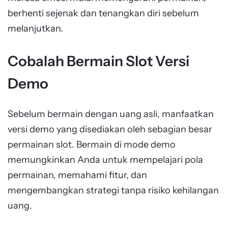
berhenti sejenak dan tenangkan diri sebelum
melanjutkan.
Cobalah Bermain Slot Versi
Demo
Sebelum bermain dengan uang asli, manfaatkan
versi demo yang disediakan oleh sebagian besar
permainan slot. Bermain di mode demo
memungkinkan Anda untuk mempelajari pola
permainan, memahami fitur, dan
mengembangkan strategi tanpa risiko kehilangan
uang.