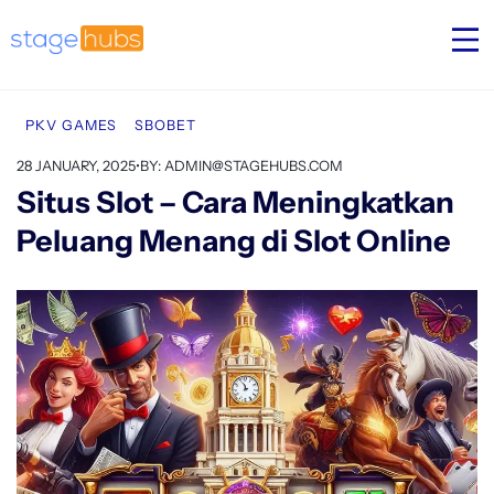
Skip
to
content
Gunakan E-Wallet GoPay untuk transaksi cepat dan nikmati slot
Slot Online Gacor di Situs Slot
online gacor di situs slot terbaik yang menawarkan banyak Deposit.
PKV GAMES
SBOBET
Terbaik dengan Fitur E-Wallet
28 JANUARY, 2025
•
BY:
ADMIN@STAGEHUBS.COM
GoPay
Situs Slot – Cara Meningkatkan
Peluang Menang di Slot Online