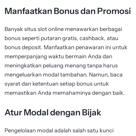
Manfaatkan Bonus dan Promosi
Banyak situs slot online menawarkan berbagai
bonus seperti putaran gratis, cashback, atau
bonus deposit. Manfaatkan penawaran ini untuk
memperpanjang waktu bermain Anda dan
meningkatkan peluang menang tanpa harus
mengeluarkan modal tambahan. Namun, baca
syarat dan ketentuan setiap bonus untuk
memastikan Anda memahaminya dengan baik.
Atur Modal dengan Bijak
Pengelolaan modal adalah salah satu kunci