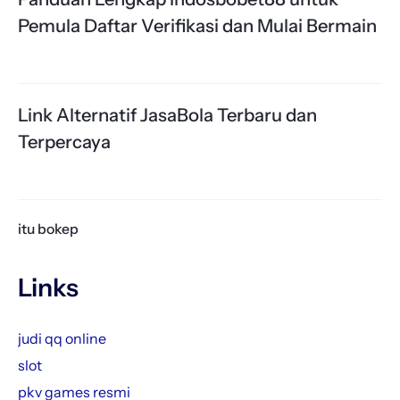
Pemula Daftar Verifikasi dan Mulai Bermain
Link Alternatif JasaBola Terbaru dan
Terpercaya
itu bokep
Links
judi qq online
slot
pkv games resmi