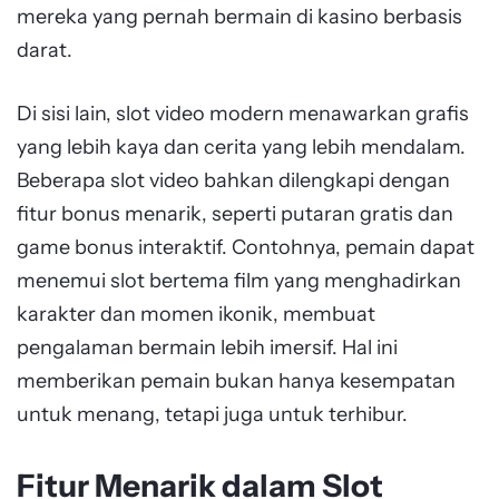
mereka yang pernah bermain di kasino berbasis
darat.
Di sisi lain, slot video modern menawarkan grafis
yang lebih kaya dan cerita yang lebih mendalam.
Beberapa slot video bahkan dilengkapi dengan
fitur bonus menarik, seperti putaran gratis dan
game bonus interaktif. Contohnya, pemain dapat
menemui slot bertema film yang menghadirkan
karakter dan momen ikonik, membuat
pengalaman bermain lebih imersif. Hal ini
memberikan pemain bukan hanya kesempatan
untuk menang, tetapi juga untuk terhibur.
Fitur Menarik dalam Slot