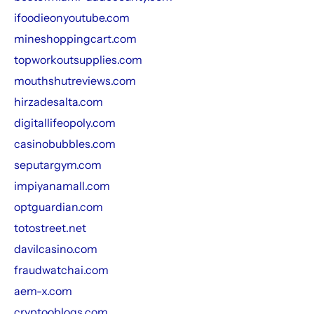
ifoodieonyoutube.com
mineshoppingcart.com
topworkoutsupplies.com
mouthshutreviews.com
hirzadesalta.com
digitallifeopoly.com
casinobubbles.com
seputargym.com
impiyanamall.com
optguardian.com
totostreet.net
davilcasino.com
fraudwatchai.com
aem-x.com
cryptooblogs.com