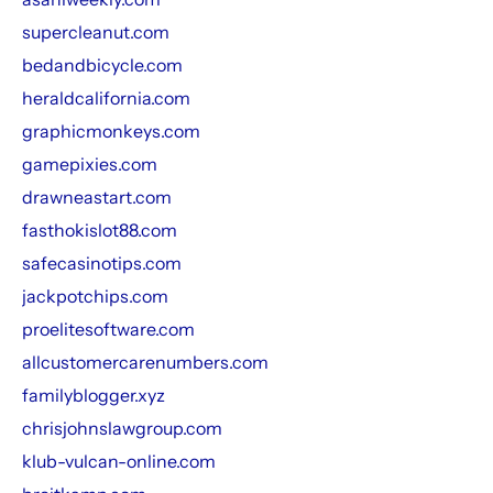
supercleanut.com
bedandbicycle.com
heraldcalifornia.com
graphicmonkeys.com
gamepixies.com
drawneastart.com
fasthokislot88.com
safecasinotips.com
jackpotchips.com
proelitesoftware.com
allcustomercarenumbers.com
familyblogger.xyz
chrisjohnslawgroup.com
klub-vulcan-online.com