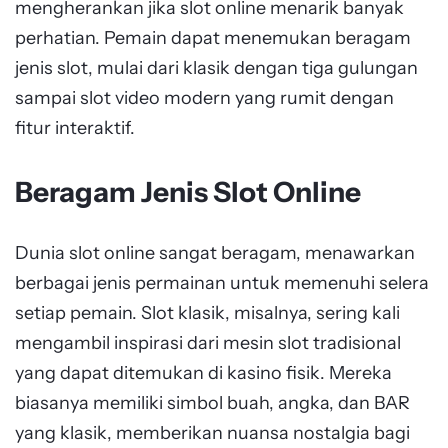
mengherankan jika slot online menarik banyak
perhatian. Pemain dapat menemukan beragam
jenis slot, mulai dari klasik dengan tiga gulungan
sampai slot video modern yang rumit dengan
fitur interaktif.
Beragam Jenis Slot Online
Dunia slot online sangat beragam, menawarkan
berbagai jenis permainan untuk memenuhi selera
setiap pemain. Slot klasik, misalnya, sering kali
mengambil inspirasi dari mesin slot tradisional
yang dapat ditemukan di kasino fisik. Mereka
biasanya memiliki simbol buah, angka, dan BAR
yang klasik, memberikan nuansa nostalgia bagi