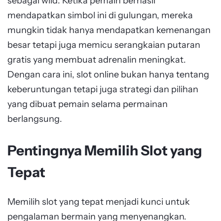
sebagai wild. Ketika pemain berhasil
mendapatkan simbol ini di gulungan, mereka
mungkin tidak hanya mendapatkan kemenangan
besar tetapi juga memicu serangkaian putaran
gratis yang membuat adrenalin meningkat.
Dengan cara ini, slot online bukan hanya tentang
keberuntungan tetapi juga strategi dan pilihan
yang dibuat pemain selama permainan
berlangsung.
Pentingnya Memilih Slot yang
Tepat
Memilih slot yang tepat menjadi kunci untuk
pengalaman bermain yang menyenangkan.