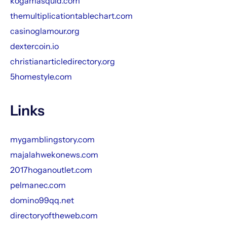
kogamasquid.com
themultiplicationtablechart.com
casinoglamour.org
dextercoin.io
christianarticledirectory.org
5homestyle.com
Links
mygamblingstory.com
majalahwekonews.com
2017hoganoutlet.com
pelmanec.com
domino99qq.net
directoryoftheweb.com