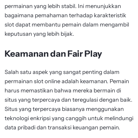
permainan yang lebih stabil. Ini menunjukkan
bagaimana pemahaman terhadap karakteristik
slot dapat membantu pemain dalam mengambil
keputusan yang lebih bijak.
Keamanan dan Fair Play
Salah satu aspek yang sangat penting dalam
permainan slot online adalah keamanan. Pemain
harus memastikan bahwa mereka bermain di
situs yang terpercaya dan teregulasi dengan baik.
Situs yang terpercaya biasanya menggunakan
teknologi enkripsi yang canggih untuk melindungi
data pribadi dan transaksi keuangan pemain.