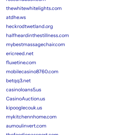
thewhitewhitelights.com
atdhe.ws
heckrodtwetland.org
halfheardinthestillness.com
mybestmassagechair.com
ericreed.net
fluxetine.com
mobilecasino8760.com
betqq3.net
casinoloans5.us
CasinoAuction.us
kipooglecouk.us
mykitchennhome.com
aumoulinvert.com
thefoodiepassport.com