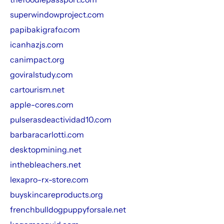
superwindowproject.com
papibakigrafo.com
icanhazjs.com
canimpact.org
goviralstudy.com
cartourism.net
apple-cores.com
pulserasdeactividad10.com
barbaracarlotti.com
desktopmining.net
inthebleachers.net
lexapro-rx-store.com
buyskincareproducts.org
frenchbulldogpuppyforsale.net