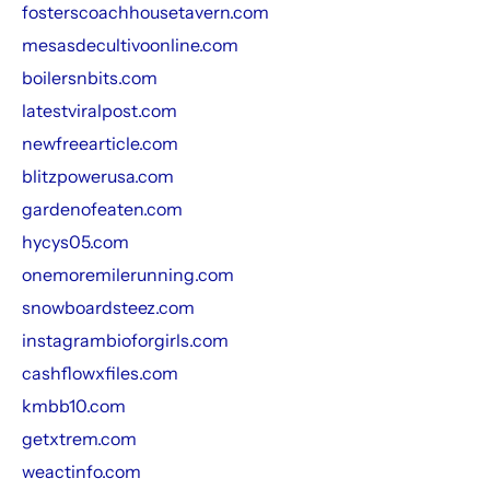
fosterscoachhousetavern.com
mesasdecultivoonline.com
boilersnbits.com
latestviralpost.com
newfreearticle.com
blitzpowerusa.com
gardenofeaten.com
hycys05.com
onemoremilerunning.com
snowboardsteez.com
instagrambioforgirls.com
cashflowxfiles.com
kmbb10.com
getxtrem.com
weactinfo.com