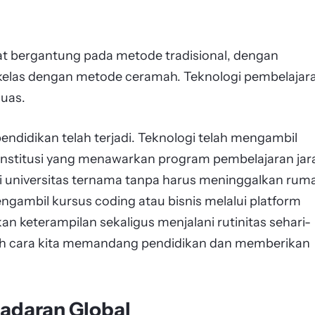
at bergantung pada metode tradisional, dengan
 kelas dengan metode ceramah. Teknologi pembelajar
luas.
pendidikan telah terjadi. Teknologi telah mengambil
institusi yang menawarkan program pembelajaran jar
ari universitas ternama tanpa harus meninggalkan rum
gambil kursus coding atau bisnis melalui platform
keterampilan sekaligus menjalani rutinitas sehari-
gubah cara kita memandang pendidikan dan memberikan
adaran Global