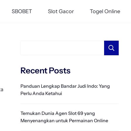
SBOBET
Slot Gacor
Togel Online
Pay
Se
Recent Posts
Panduan Lengkap Bandar Judi Indo: Yang
ta
Perlu Anda Ketahui
Temukan Dunia Agen Slot 69 yang
Menyenangkan untuk Permainan Online