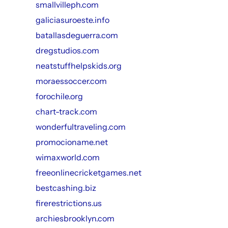
smallvilleph.com
galiciasuroeste.info
batallasdeguerra.com
dregstudios.com
neatstuffhelpskids.org
moraessoccer.com
forochile.org
chart-track.com
wonderfultraveling.com
promocioname.net
wimaxworld.com
freeonlinecricketgames.net
bestcashing.biz
firerestrictions.us
archiesbrooklyn.com