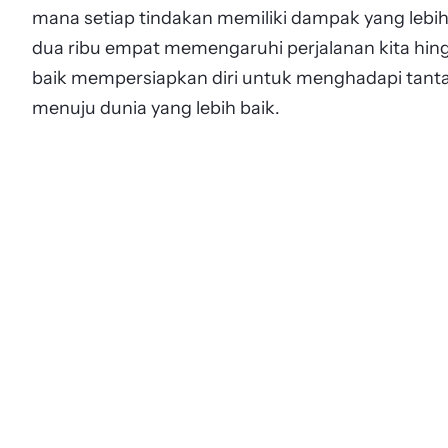
mana setiap tindakan memiliki dampak yang leb
dua ribu empat memengaruhi perjalanan kita hing
baik mempersiapkan diri untuk menghadapi tanta
menuju dunia yang lebih baik.