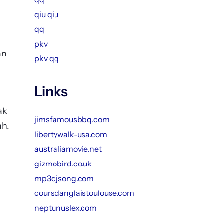
qiu qiu
qq
pkv
an
pkv qq
Links
ak
jimsfamousbbq.com
ah.
libertywalk-usa.com
australiamovie.net
gizmobird.co.uk
mp3djsong.com
coursdanglaistoulouse.com
neptunuslex.com