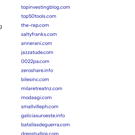
topinvestingblog.com
top50tools.com
the-rep.com
g
saltyfranks.com
annerani.com
jazzatude.com
0022pa.com
zeroshare.info
bilesinc.com
milaretreatnz.com
modaagi.com
smallvilleph.com
galiciasuroeste.info
batallasdeguerra.com
dregstudios.com