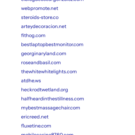
webpromote.net
steroids-store.co
arteydecoracion.net
fithog.com
bestlaptopbestmonitor.com
georginaryland.com
roseandbasil.com
thewhitewhitelights.com
atdhe.ws
heckrodtwetland.org
halfheardinthestillness.com
mybestmassagechair.com
ericreed.net
fluxetine.com
mobilecasino8760.com