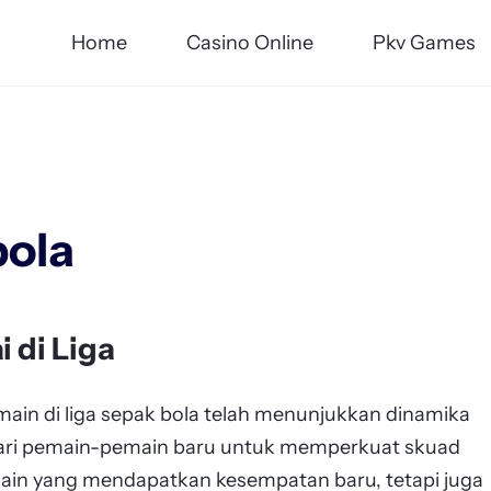
Home
Casino Online
Pkv Games
 gacor di situs slot terbaik yang menawarkan banyak Deposit.
 Terbaik dengan Fitur E-Wallet Go
bola
 di Liga
main di liga sepak bola telah menunjukkan dinamika
cari pemain-pemain baru untuk memperkuat skuad
main yang mendapatkan kesempatan baru, tetapi juga