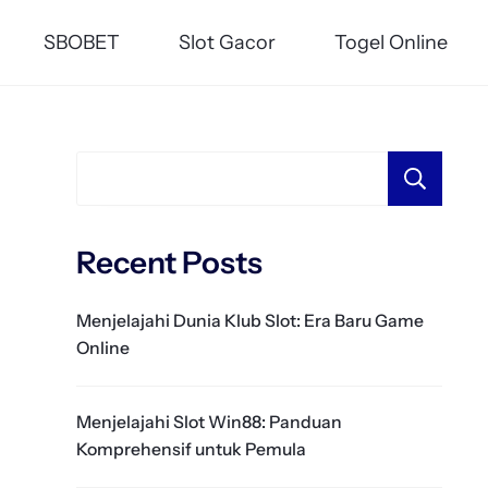
SBOBET
Slot Gacor
Togel Online
Pay
Se
Recent Posts
Menjelajahi Dunia Klub Slot: Era Baru Game
Online
Menjelajahi Slot Win88: Panduan
Komprehensif untuk Pemula