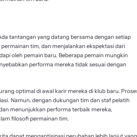
. Ada tantangan yang datang bersama dengan setiap
k permainan tim, dan menjalankan ekspektasi dari
hadapi oleh pemain baru. Beberapa pemain mungkin
enyebabkan performa mereka tidak sesuai dengan
urang optimal di awal karir mereka di klub baru. Prose
asi. Namun, dengan dukungan tim dan staf pelatih
t dan menunjukkan performa terbaik mereka,
m filosofi permainan tim.
kita dapat mengantisipasi perubahan lebih lanjut yang