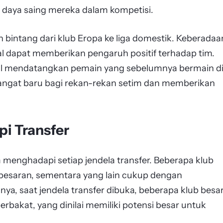
 daya saing mereka dalam kompetisi.
 bintang dari klub Eropa ke liga domestik. Keberadaa
 dapat memberikan pengaruh positif terhadap tim.
hasil mendatangkan pemain yang sebelumnya bermain d
semangat baru bagi rekan-rekan setim dan memberikan
i Transfer
am menghadapi setiap jendela transfer. Beberapa klub
besaran, sementara yang lain cukup dengan
a, saat jendela transfer dibuka, beberapa klub besa
kat, yang dinilai memiliki potensi besar untuk