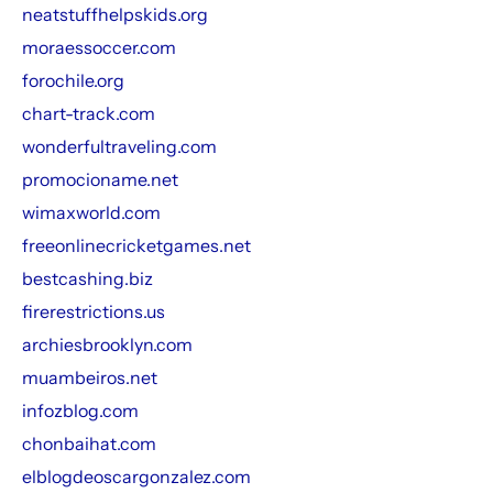
neatstuffhelpskids.org
moraessoccer.com
forochile.org
chart-track.com
wonderfultraveling.com
promocioname.net
wimaxworld.com
freeonlinecricketgames.net
bestcashing.biz
firerestrictions.us
archiesbrooklyn.com
muambeiros.net
infozblog.com
chonbaihat.com
elblogdeoscargonzalez.com