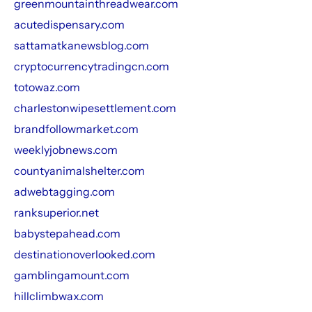
greenmountainthreadwear.com
acutedispensary.com
sattamatkanewsblog.com
cryptocurrencytradingcn.com
totowaz.com
charlestonwipesettlement.com
brandfollowmarket.com
weeklyjobnews.com
countyanimalshelter.com
adwebtagging.com
ranksuperior.net
babystepahead.com
destinationoverlooked.com
gamblingamount.com
hillclimbwax.com