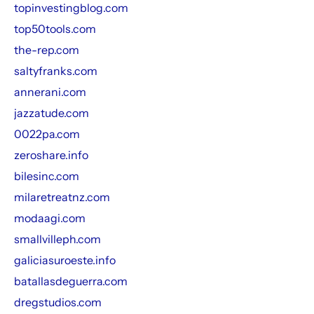
topinvestingblog.com
top50tools.com
the-rep.com
saltyfranks.com
annerani.com
jazzatude.com
0022pa.com
zeroshare.info
bilesinc.com
milaretreatnz.com
modaagi.com
smallvilleph.com
galiciasuroeste.info
batallasdeguerra.com
dregstudios.com