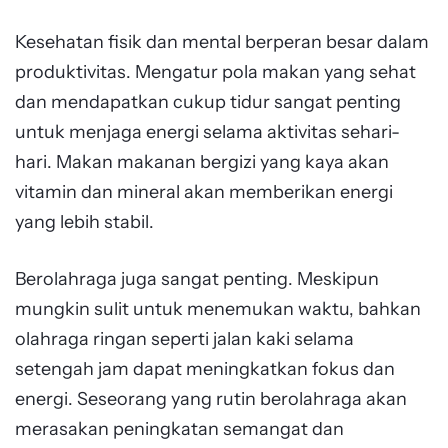
Kesehatan fisik dan mental berperan besar dalam
produktivitas. Mengatur pola makan yang sehat
dan mendapatkan cukup tidur sangat penting
untuk menjaga energi selama aktivitas sehari-
hari. Makan makanan bergizi yang kaya akan
vitamin dan mineral akan memberikan energi
yang lebih stabil.
Berolahraga juga sangat penting. Meskipun
mungkin sulit untuk menemukan waktu, bahkan
olahraga ringan seperti jalan kaki selama
setengah jam dapat meningkatkan fokus dan
energi. Seseorang yang rutin berolahraga akan
merasakan peningkatan semangat dan