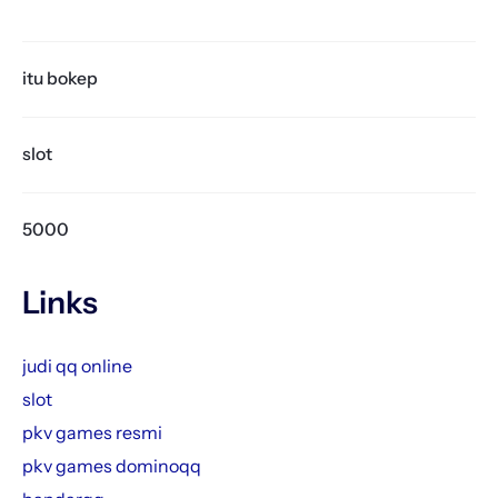
itu bokep
slot
5000
Links
judi qq online
slot
pkv games resmi
pkv games dominoqq