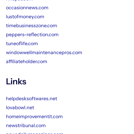
occasionnews.com
lustofmoney.com
timebusinesszone.com
peppers-reflection.com
tuneoflife.com
windowwellmaintenancepros.com
affiliateholder.com
Links
helpdesksoftwares.net
lovabowl.net
homeimprovementit.com
newstribunal.com