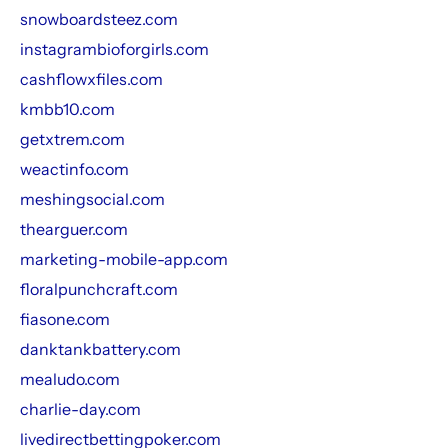
snowboardsteez.com
instagrambioforgirls.com
cashflowxfiles.com
kmbb10.com
getxtrem.com
weactinfo.com
meshingsocial.com
thearguer.com
marketing-mobile-app.com
floralpunchcraft.com
fiasone.com
danktankbattery.com
mealudo.com
charlie-day.com
livedirectbettingpoker.com