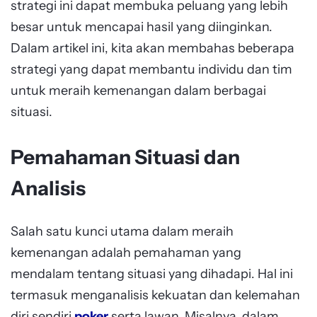
strategi ini dapat membuka peluang yang lebih
besar untuk mencapai hasil yang diinginkan.
Dalam artikel ini, kita akan membahas beberapa
strategi yang dapat membantu individu dan tim
untuk meraih kemenangan dalam berbagai
situasi.
Pemahaman Situasi dan
Analisis
Salah satu kunci utama dalam meraih
kemenangan adalah pemahaman yang
mendalam tentang situasi yang dihadapi. Hal ini
termasuk menganalisis kekuatan dan kelemahan
diri sendiri
poker
serta lawan. Misalnya, dalam