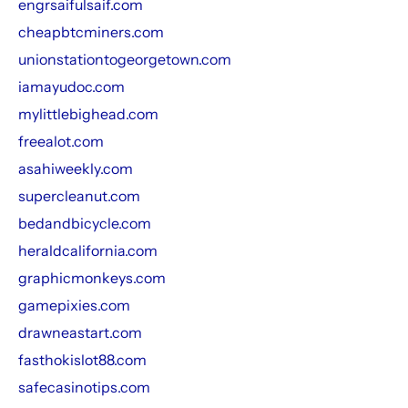
engrsaifulsaif.com
cheapbtcminers.com
unionstationtogeorgetown.com
iamayudoc.com
mylittlebighead.com
freealot.com
asahiweekly.com
supercleanut.com
bedandbicycle.com
heraldcalifornia.com
graphicmonkeys.com
gamepixies.com
drawneastart.com
fasthokislot88.com
safecasinotips.com