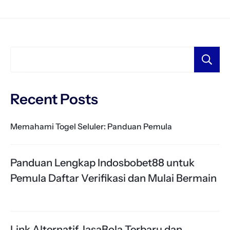
Recent Posts
Memahami Togel Seluler: Panduan Pemula
Panduan Lengkap Indosbobet88 untuk
Pemula Daftar Verifikasi dan Mulai Bermain
Link Alternatif JasaBola Terbaru dan