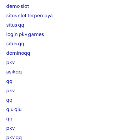
demo slot
situs slot terpercaya
situs qq
login pkv games
situs qq
dominoqq
pkv
asikqq
qq
pkv
qq
qiu qiu
qq
pkv
pkv qq