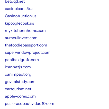
betqq3.net
casinoloans5.us
CasinoAuction.us
kipooglecouk.us
mykitchennhome.com
aumoulinvert.com
thefoodiepassport.com
superwindowproject.com
papibakigrafo.com
icanhazjs.com
canimpact.org
goviralstudy.com
cartourism.net
apple-cores.com
pulserasdeactividad10.com