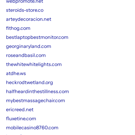
webpromote.net
steroids-store.co
arteydecoracion.net
fithog.com
bestlaptopbestmonitor.com
georginaryland.com
roseandbasil.com
thewhitewhitelights.com
atdhe.ws
heckrodtwetland.org
halfheardinthestillness.com
mybestmassagechair.com
ericreed.net
fluxetine.com
mobilecasino8760.com