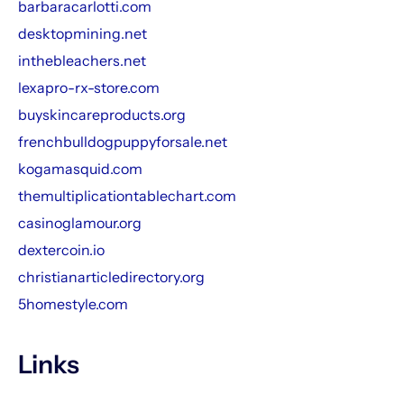
barbaracarlotti.com
desktopmining.net
inthebleachers.net
lexapro-rx-store.com
buyskincareproducts.org
frenchbulldogpuppyforsale.net
kogamasquid.com
themultiplicationtablechart.com
casinoglamour.org
dextercoin.io
christianarticledirectory.org
5homestyle.com
Links