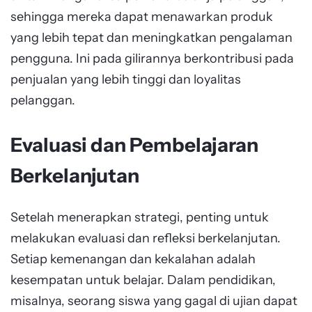
sehingga mereka dapat menawarkan produk
yang lebih tepat dan meningkatkan pengalaman
pengguna. Ini pada gilirannya berkontribusi pada
penjualan yang lebih tinggi dan loyalitas
pelanggan.
Evaluasi dan Pembelajaran
Berkelanjutan
Setelah menerapkan strategi, penting untuk
melakukan evaluasi dan refleksi berkelanjutan.
Setiap kemenangan dan kekalahan adalah
kesempatan untuk belajar. Dalam pendidikan,
misalnya, seorang siswa yang gagal di ujian dapat