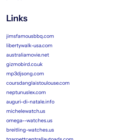
Links
jimsfamousbbq.com
libertywalk-usa.com
australiamovie.net
gizmobird.co.uk
mp3djsong.com
coursdanglaistoulouse.com
neptunuslex.com
auguri-di-natale.info
michelewatch.us
omega--watches.us
breitling-watches.us
tgarnettcentrallautoads.com