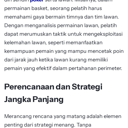
permainan basket, seorang pelatih harus
memahami gaya bermain timnya dan tim lawan.
Dengan menganalisis permainan lawan, pelatih
dapat merumuskan taktik untuk mengeksploitasi
kelemahan lawan, seperti memanfaatkan
kemampuan pemain yang mampu mencetak poin
dari jarak jauh ketika lawan kurang memiliki
pemain yang efektif dalam pertahanan perimeter.
Perencanaan dan Strategi
Jangka Panjang
Merancang rencana yang matang adalah elemen
penting dari strategi menang. Tanpa