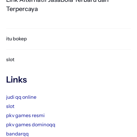
Terpercaya
itu bokep
slot
Links
judi qq online
slot
pkv games resmi
pkv games dominoqq
bandarqq