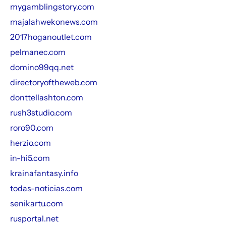
mygamblingstory.com
majalahwekonews.com
2017hoganoutlet.com
pelmanec.com
domino99qq.net
directoryoftheweb.com
donttellashton.com
rush3studio.com
roro90.com
herzio.com
in-hi5.com
krainafantasy.info
todas-noticias.com
senikartu.com
rusportal.net