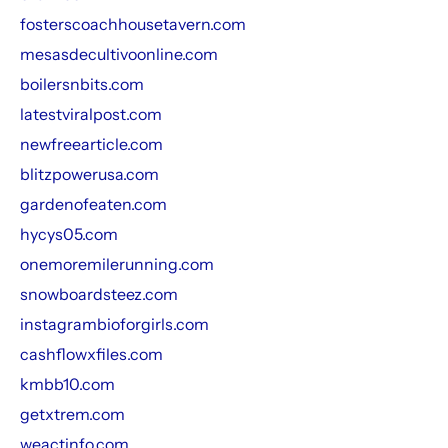
fosterscoachhousetavern.com
mesasdecultivoonline.com
boilersnbits.com
latestviralpost.com
newfreearticle.com
blitzpowerusa.com
gardenofeaten.com
hycys05.com
onemoremilerunning.com
snowboardsteez.com
instagrambioforgirls.com
cashflowxfiles.com
kmbb10.com
getxtrem.com
weactinfo.com