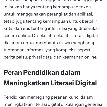
Ini bukan hanya tentang kemampuan teknis
untuk menggunakan perangkat dan aplikasi,
tetapi juga tentang kemampuan untuk berpikir
kritis dan etis tentang informasi yang ditemukan
secara online. Di sekolah-sekolah, literasi digital
diajarkan untuk membantu siswa menghadapi
tantangan informasi yang kompleks, seperti
berita palsu, privasi data, dan keamanan online.
Peran Pendidikan dalam
Meningkatkan Literasi Digital
Pendidikan memegang peranan kunci dalam
meningkatkan literasi digital di kalangan generasi