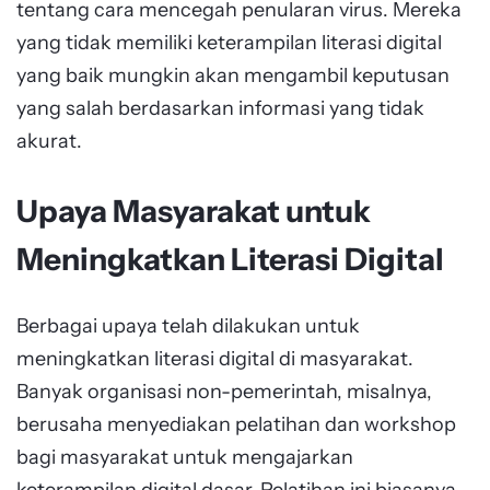
tentang cara mencegah penularan virus. Mereka
yang tidak memiliki keterampilan literasi digital
yang baik mungkin akan mengambil keputusan
yang salah berdasarkan informasi yang tidak
akurat.
Upaya Masyarakat untuk
Meningkatkan Literasi Digital
Berbagai upaya telah dilakukan untuk
meningkatkan literasi digital di masyarakat.
Banyak organisasi non-pemerintah, misalnya,
berusaha menyediakan pelatihan dan workshop
bagi masyarakat untuk mengajarkan
keterampilan digital dasar. Pelatihan ini biasanya