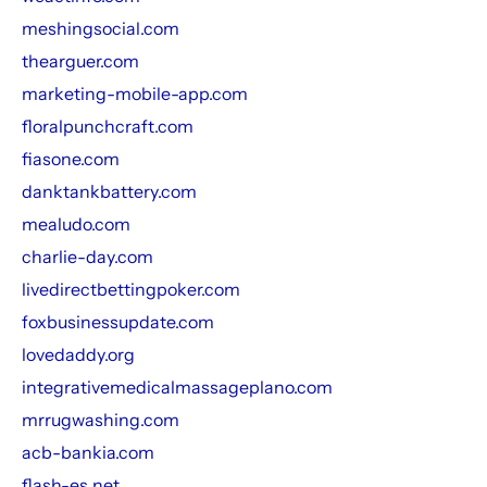
meshingsocial.com
thearguer.com
marketing-mobile-app.com
floralpunchcraft.com
fiasone.com
danktankbattery.com
mealudo.com
charlie-day.com
livedirectbettingpoker.com
foxbusinessupdate.com
lovedaddy.org
integrativemedicalmassageplano.com
mrrugwashing.com
acb-bankia.com
flash-es.net