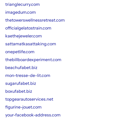
trianglecurry.com
imagedum.com
thetowerswellnessretreat.com
officialgelatostrain.com
kaethejeweler.com
sattamatkasattaking.com
onepetlife.com
thebillboardexperiment.com
beachufabet.biz
mon-tresse-de-lit.com
sugarufabet.biz
boxufabet.biz
topgearautoservices.net
figurine-jouet.com
your-facebook-address.com