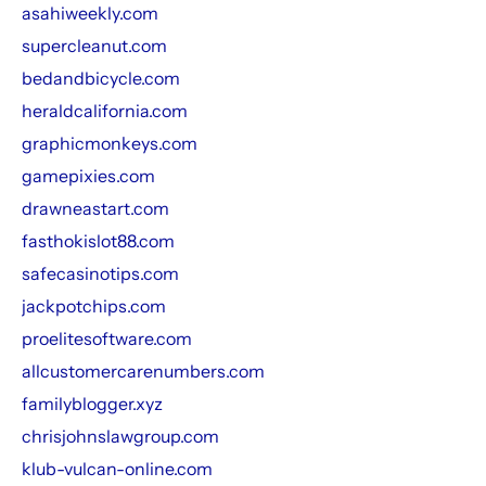
asahiweekly.com
supercleanut.com
bedandbicycle.com
heraldcalifornia.com
graphicmonkeys.com
gamepixies.com
drawneastart.com
fasthokislot88.com
safecasinotips.com
jackpotchips.com
proelitesoftware.com
allcustomercarenumbers.com
familyblogger.xyz
chrisjohnslawgroup.com
klub-vulcan-online.com