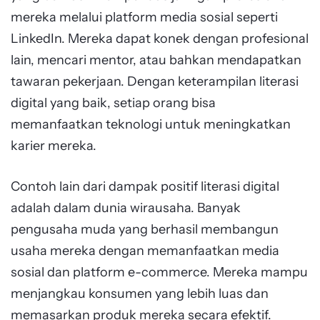
mereka melalui platform media sosial seperti
LinkedIn. Mereka dapat konek dengan profesional
lain, mencari mentor, atau bahkan mendapatkan
tawaran pekerjaan. Dengan keterampilan literasi
digital yang baik, setiap orang bisa
memanfaatkan teknologi untuk meningkatkan
karier mereka.
Contoh lain dari dampak positif literasi digital
adalah dalam dunia wirausaha. Banyak
pengusaha muda yang berhasil membangun
usaha mereka dengan memanfaatkan media
sosial dan platform e-commerce. Mereka mampu
menjangkau konsumen yang lebih luas dan
memasarkan produk mereka secara efektif.