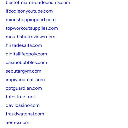
bestofmiami-dadecounty.com
ifoodieonyoutube.com
mineshoppingcart.com
topworkoutsupplies.com
mouthshutreviews.com
hirzadesalta.com
digitallifeopoly.com
casinobubbles.com
seputargym.com
impiyanamall.com
optguardian.com
totostreet.net
davilcasino.com
fraudwatchai.com
aem-x.com