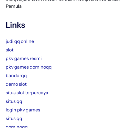
Pemula
Links
judi qq online
slot
pkv games resmi
pkv games dominoqq
bandarqq
demo slot
situs slot terpercaya
situs qq
login pkv games
situs qq
dominoqq