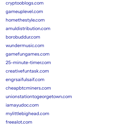
cryptooblogs.com
gameuplevel.com
homethestyle.com
amuldistribution.com
borobuddur.com
wundermusic.com
gamefungames.com
25-minute-timer.com
creativefuntask.com
engrsaifulsaif.com
cheapbtcminers.com
unionstationtogeorgetown.com
iamayudoc.com
mylittlebighead.com
freealot.com