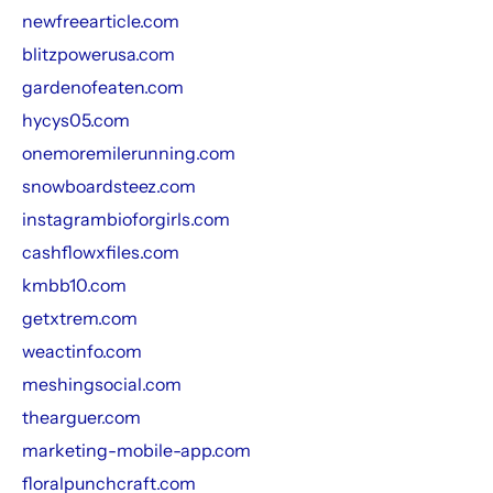
newfreearticle.com
blitzpowerusa.com
gardenofeaten.com
hycys05.com
onemoremilerunning.com
snowboardsteez.com
instagrambioforgirls.com
cashflowxfiles.com
kmbb10.com
getxtrem.com
weactinfo.com
meshingsocial.com
thearguer.com
marketing-mobile-app.com
floralpunchcraft.com