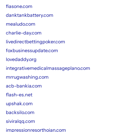
fiasone.com
danktankbattery.com
mealudo.com
charlie-day.com
livedirectbettingpoker.com
foxbusinessupdate.com
lovedaddy.org
integrativemedicalmassageplano.com
mrrugwashing.com
acb-bankia.com
flash-es.net
upshak.com
backsilo.com
siviralqq.com
impressionresorthoian.com