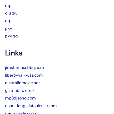
qq
qiu qiu
qq
pkv
pkv qq
Links
jimsfamousbbq.com
libertywalk-usa.com
australiamovie.net
gizmobird.co.uk
mp3djsong.com
coursdanglaistoulouse.com
neptunuslex.com