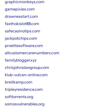
graphicmonkeys.com
gamepixies.com
drawneastart.com
fasthokislot88.com
safecasinotips.com
jackpotchips.com
proelitesoftware.com
allcustomercarenumbers.com
familyblogger.xyz
chrisjohnslawgroup.com
klub-vulcan-online.com
breitkamp.com
tripleyresidence.com
softtorrents.org
somosvulnerables.org