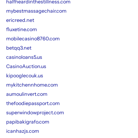
halfheardinthestillness.com
mybestmassagechair.com
ericreed.net
fluxetine.com
mobilecasino8760.com
betqq3.net
casinoloans5.us
CasinoAuction.us
kipooglecouk.us
mykitchennhome.com
aumoulinvert.com
thefoodiepassport.com
superwindowproject.com
papibakigrafo.com
icanhazjs.com