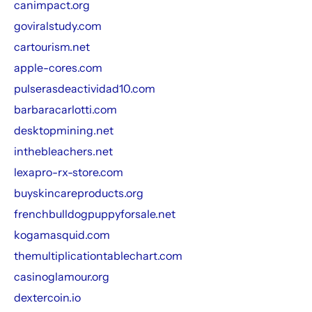
canimpact.org
goviralstudy.com
cartourism.net
apple-cores.com
pulserasdeactividad10.com
barbaracarlotti.com
desktopmining.net
inthebleachers.net
lexapro-rx-store.com
buyskincareproducts.org
frenchbulldogpuppyforsale.net
kogamasquid.com
themultiplicationtablechart.com
casinoglamour.org
dextercoin.io