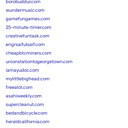
borobuddur.com
wundermusic.com
gamefungames.com
25-minute-timer.com
creativefuntask.com
engrsaifulsaif.com
cheapbtcminers.com
unionstationtogeorgetown.com
iamayudoc.com
mylittlebighead.com
freealot.com
asahiweekly.com
supercleanut.com
bedandbicycle.com
heraldcalifornia.com