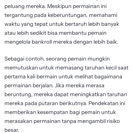
peluang mereka. Meskipun permainan ini
tergantung pada keberuntungan, memahami
waktu yang tepat untuk bertaruh lebih banyak
atau lebih sedikit bisa membantu pemain
mengelola bankroll mereka dengan lebih baik.
Sebagai contoh, seorang pemain mungkin
memutuskan untuk memasang taruhan kecil saat
pertama kali bermain untuk melihat bagaimana
permainan berjalan. Jika mereka merasa
beruntung, mereka dapat meningkatkan taruhan
mereka pada putaran berikutnya. Pendekatan ini
memberikan kesempatan bagi pemain untuk
merasakan permainan tanpa mengambil risiko
besar.