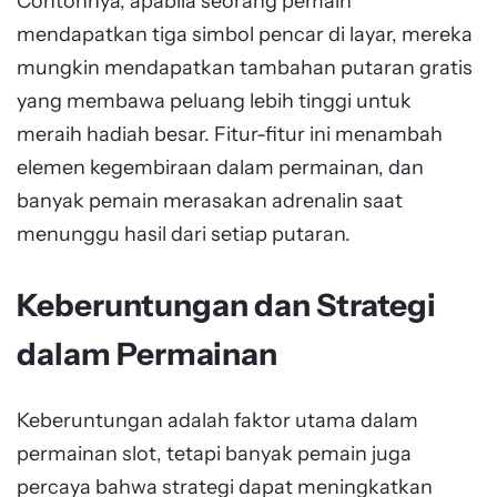
Contohnya, apabila seorang pemain
mendapatkan tiga simbol pencar di layar, mereka
mungkin mendapatkan tambahan putaran gratis
yang membawa peluang lebih tinggi untuk
meraih hadiah besar. Fitur-fitur ini menambah
elemen kegembiraan dalam permainan, dan
banyak pemain merasakan adrenalin saat
menunggu hasil dari setiap putaran.
Keberuntungan dan Strategi
dalam Permainan
Keberuntungan adalah faktor utama dalam
permainan slot, tetapi banyak pemain juga
percaya bahwa strategi dapat meningkatkan