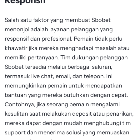
Responsif
Salah satu faktor yang membuat Sbobet
menonjol adalah layanan pelanggan yang
responsif dan profesional. Pemain tidak perlu
khawatir jika mereka menghadapi masalah atau
memiliki pertanyaan. Tim dukungan pelanggan
Sbobet tersedia melalui berbagai saluran,
termasuk live chat, email, dan telepon. Ini
memungkinkan pemain untuk mendapatkan
bantuan yang mereka butuhkan dengan cepat.
Contohnya, jika seorang pemain mengalami
kesulitan saat melakukan deposit atau penarikan,
mereka dapat dengan mudah menghubungi tim
support dan menerima solusi yang memuaskan