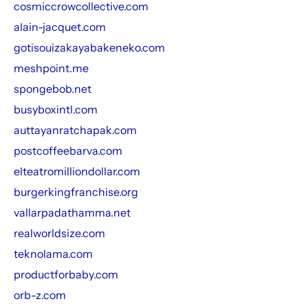
cosmiccrowcollective.com
alain-jacquet.com
gotisouizakayabakeneko.com
meshpoint.me
spongebob.net
busyboxintl.com
auttayanratchapak.com
postcoffeebarva.com
elteatromilliondollar.com
burgerkingfranchise.org
vallarpadathamma.net
realworldsize.com
teknolama.com
productforbaby.com
orb-z.com