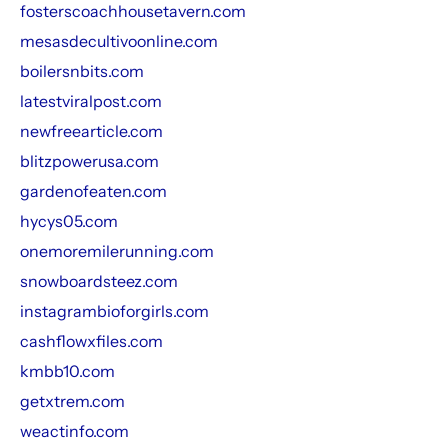
fosterscoachhousetavern.com
mesasdecultivoonline.com
boilersnbits.com
latestviralpost.com
newfreearticle.com
blitzpowerusa.com
gardenofeaten.com
hycys05.com
onemoremilerunning.com
snowboardsteez.com
instagrambioforgirls.com
cashflowxfiles.com
kmbb10.com
getxtrem.com
weactinfo.com