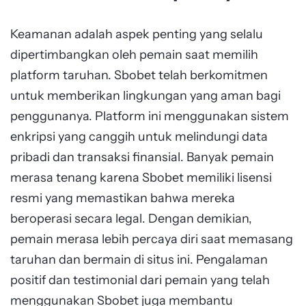
Keamanan adalah aspek penting yang selalu
dipertimbangkan oleh pemain saat memilih
platform taruhan. Sbobet telah berkomitmen
untuk memberikan lingkungan yang aman bagi
penggunanya. Platform ini menggunakan sistem
enkripsi yang canggih untuk melindungi data
pribadi dan transaksi finansial. Banyak pemain
merasa tenang karena Sbobet memiliki lisensi
resmi yang memastikan bahwa mereka
beroperasi secara legal. Dengan demikian,
pemain merasa lebih percaya diri saat memasang
taruhan dan bermain di situs ini. Pengalaman
positif dan testimonial dari pemain yang telah
menggunakan Sbobet juga membantu