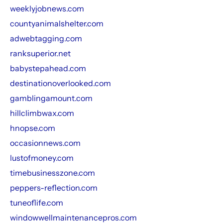
weeklyjobnews.com
countyanimalshelter.com
adwebtagging.com
ranksuperior.net
babystepahead.com
destinationoverlooked.com
gamblingamount.com
hillclimbwax.com
hnopse.com
occasionnews.com
lustofmoney.com
timebusinesszone.com
peppers-reflection.com
tuneoflife.com
windowwellmaintenancepros.com