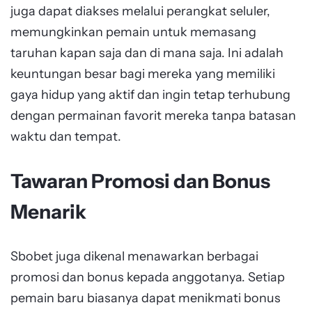
juga dapat diakses melalui perangkat seluler,
memungkinkan pemain untuk memasang
taruhan kapan saja dan di mana saja. Ini adalah
keuntungan besar bagi mereka yang memiliki
gaya hidup yang aktif dan ingin tetap terhubung
dengan permainan favorit mereka tanpa batasan
waktu dan tempat.
Tawaran Promosi dan Bonus
Menarik
Sbobet juga dikenal menawarkan berbagai
promosi dan bonus kepada anggotanya. Setiap
pemain baru biasanya dapat menikmati bonus