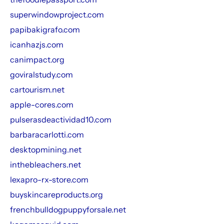
superwindowproject.com
papibakigrafo.com
icanhazjs.com
canimpact.org
goviralstudy.com
cartourism.net
apple-cores.com
pulserasdeactividad10.com
barbaracarlotti.com
desktopmining.net
inthebleachers.net
lexapro-rx-store.com
buyskincareproducts.org
frenchbulldogpuppyforsale.net