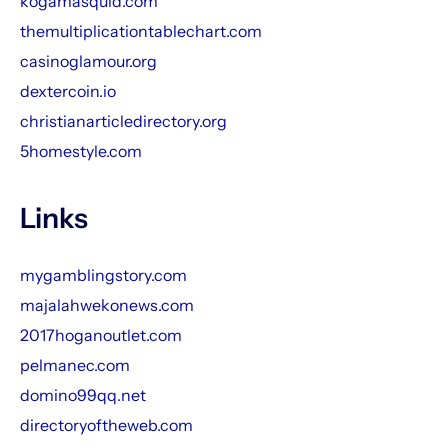
kogamasquid.com
themultiplicationtablechart.com
casinoglamour.org
dextercoin.io
christianarticledirectory.org
5homestyle.com
Links
mygamblingstory.com
majalahwekonews.com
2017hoganoutlet.com
pelmanec.com
domino99qq.net
directoryoftheweb.com