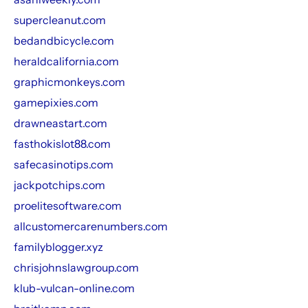
supercleanut.com
bedandbicycle.com
heraldcalifornia.com
graphicmonkeys.com
gamepixies.com
drawneastart.com
fasthokislot88.com
safecasinotips.com
jackpotchips.com
proelitesoftware.com
allcustomercarenumbers.com
familyblogger.xyz
chrisjohnslawgroup.com
klub-vulcan-online.com