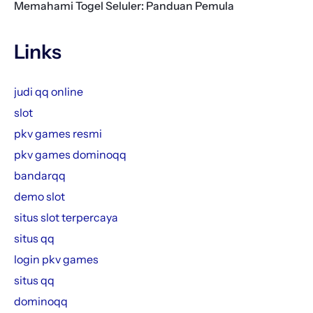
Memahami Togel Seluler: Panduan Pemula
Links
judi qq online
slot
pkv games resmi
pkv games dominoqq
bandarqq
demo slot
situs slot terpercaya
situs qq
login pkv games
situs qq
dominoqq