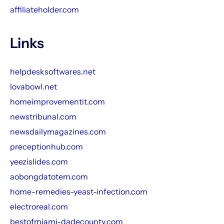
affiliateholder.com
Links
helpdesksoftwares.net
lovabowl.net
homeimprovementit.com
newstribunal.com
newsdailymagazines.com
preceptionhub.com
yeezislides.com
aobongdatotem.com
home-remedies-yeast-infection.com
electroreal.com
bestofmiami-dadecounty.com