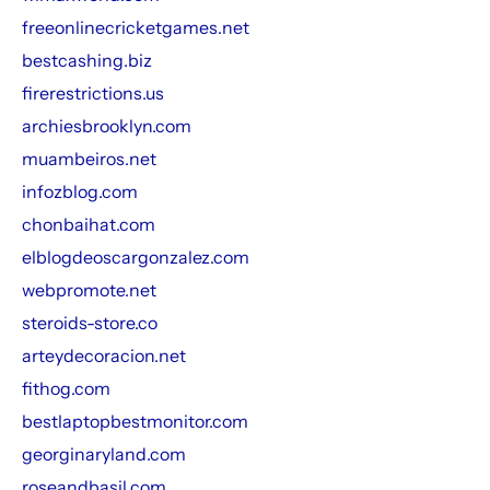
freeonlinecricketgames.net
bestcashing.biz
firerestrictions.us
archiesbrooklyn.com
muambeiros.net
infozblog.com
chonbaihat.com
elblogdeoscargonzalez.com
webpromote.net
steroids-store.co
arteydecoracion.net
fithog.com
bestlaptopbestmonitor.com
georginaryland.com
roseandbasil.com