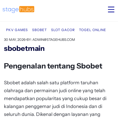
Skip
to
content
Gunakan E-Wallet GoPay untuk transaksi cepat dan nikmati slot
Slot Online Gacor di Situs Slot
online gacor di situs slot terbaik yang menawarkan banyak Deposit.
PKV GAMES
SBOBET
SLOT GACOR
TOGEL ONLINE
Terbaik dengan Fitur E-Wallet
30 MAY, 2026
•
BY:
ADMIN@STAGEHUBS.COM
GoPay
sbobetmain
Pengenalan tentang Sbobet
Sbobet adalah salah satu platform taruhan
olahraga dan permainan judi online yang telah
mendapatkan popularitas yang cukup besar di
kalangan penggemar judi di Indonesia dan di
seluruh dunia. Dikenal dengan layanan yang