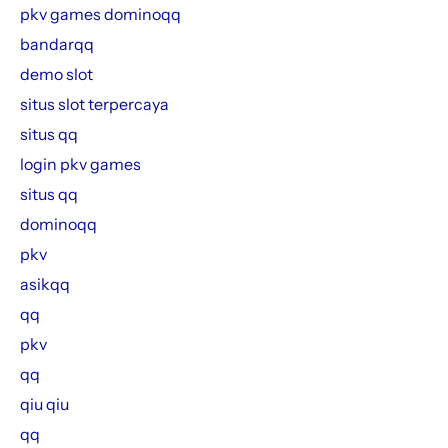
pkv games dominoqq
bandarqq
demo slot
situs slot terpercaya
situs qq
login pkv games
situs qq
dominoqq
pkv
asikqq
qq
pkv
qq
qiu qiu
qq