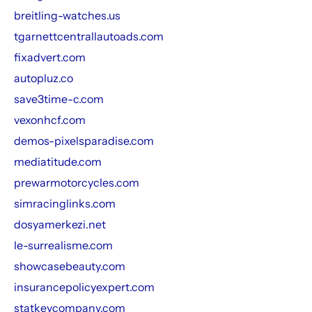
breitling-watches.us
tgarnettcentrallautoads.com
fixadvert.com
autopluz.co
save3time-c.com
vexonhcf.com
demos-pixelsparadise.com
mediatitude.com
prewarmotorcycles.com
simracinglinks.com
dosyamerkezi.net
le-surrealisme.com
showcasebeauty.com
insurancepolicyexpert.com
statkeycompany.com