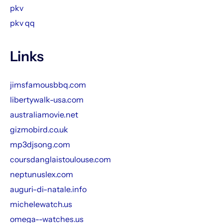
pkv
pkv qq
Links
jimsfamousbbq.com
libertywalk-usa.com
australiamovie.net
gizmobird.co.uk
mp3djsong.com
coursdanglaistoulouse.com
neptunuslex.com
auguri-di-natale.info
michelewatch.us
omega--watches.us