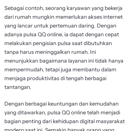
Sebagai contoh, seorang karyawan yang bekerja
dari rumah mungkin memerlukan akses internet
yang lancar untuk pertemuan daring. Dengan
adanya pulsa QQ online, ia dapat dengan cepat
melakukan pengisian pulsa saat dibutuhkan
tanpa harus meninggalkan rumah. Ini
menunjukkan bagaimana layanan ini tidak hanya
mempermudah, tetapi juga membantu dalam
menjaga produktivitas di tengah berbagai
tantangan.
Dengan berbagai keuntungan dan kemudahan
yang ditawarkan, pulsa QQ online telah menjadi
bagian penting dari kehidupan digital masyarakat
modern saat ini. Semakin banyak orang yang