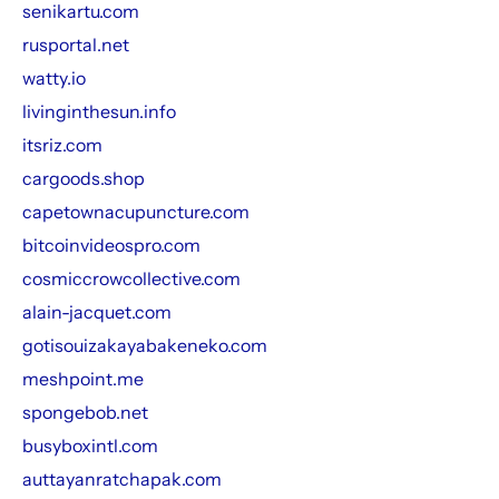
senikartu.com
rusportal.net
watty.io
livinginthesun.info
itsriz.com
cargoods.shop
capetownacupuncture.com
bitcoinvideospro.com
cosmiccrowcollective.com
alain-jacquet.com
gotisouizakayabakeneko.com
meshpoint.me
spongebob.net
busyboxintl.com
auttayanratchapak.com