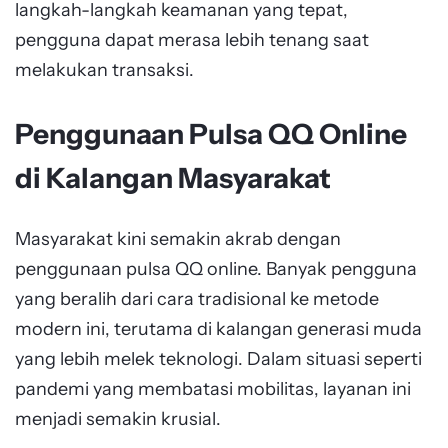
langkah-langkah keamanan yang tepat,
pengguna dapat merasa lebih tenang saat
melakukan transaksi.
Penggunaan Pulsa QQ Online
di Kalangan Masyarakat
Masyarakat kini semakin akrab dengan
penggunaan pulsa QQ online. Banyak pengguna
yang beralih dari cara tradisional ke metode
modern ini, terutama di kalangan generasi muda
yang lebih melek teknologi. Dalam situasi seperti
pandemi yang membatasi mobilitas, layanan ini
menjadi semakin krusial.