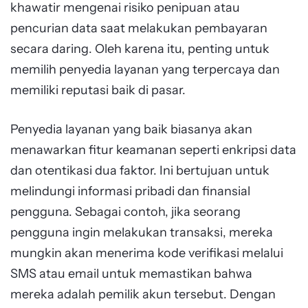
khawatir mengenai risiko penipuan atau
pencurian data saat melakukan pembayaran
secara daring. Oleh karena itu, penting untuk
memilih penyedia layanan yang terpercaya dan
memiliki reputasi baik di pasar.
Penyedia layanan yang baik biasanya akan
menawarkan fitur keamanan seperti enkripsi data
dan otentikasi dua faktor. Ini bertujuan untuk
melindungi informasi pribadi dan finansial
pengguna. Sebagai contoh, jika seorang
pengguna ingin melakukan transaksi, mereka
mungkin akan menerima kode verifikasi melalui
SMS atau email untuk memastikan bahwa
mereka adalah pemilik akun tersebut. Dengan