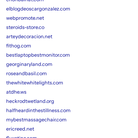
elblogdeoscargonzalez.com
webpromote.net
steroids-store.co
arteydecoracion.net
fithog.com
bestlaptopbestmonitor.com
georginaryland.com
roseandbasil.com
thewhitewhitelights.com
atdhe.ws
heckrodtwetland.org
halfheardinthestillness.com
mybestmassagechair.com
ericreed.net
fluxetine.com