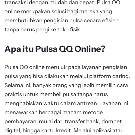
transaksi dengan mudah dan cepat. Pulsa QQ
online merupakan solusi bagi mereka yang
membutuhkan pengisian pulsa secara efisien
tanpa harus pergi ke toko fisik.
Apa itu Pulsa QQ Online?
Pulsa QQ online merujuk pada layanan pengisian
pulsa yang bisa dilakukan melalui platform daring.
Selama ini, banyak orang yang lebih memilih cara
praktis untuk membeli pulsa tanpa harus
menghabiskan waktu dalam antrean. Layanan ini
menawarkan berbagai macam metode
pembayaran, mulai dari transfer bank, dompet
digital, hingga kartu kredit. Melalui aplikasi atau