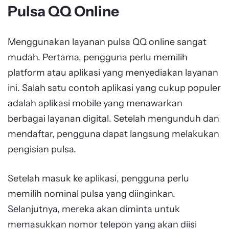
Pulsa QQ Online
Menggunakan layanan pulsa QQ online sangat
mudah. Pertama, pengguna perlu memilih
platform atau aplikasi yang menyediakan layanan
ini. Salah satu contoh aplikasi yang cukup populer
adalah aplikasi mobile yang menawarkan
berbagai layanan digital. Setelah mengunduh dan
mendaftar, pengguna dapat langsung melakukan
pengisian pulsa.
Setelah masuk ke aplikasi, pengguna perlu
memilih nominal pulsa yang diinginkan.
Selanjutnya, mereka akan diminta untuk
memasukkan nomor telepon yang akan diisi