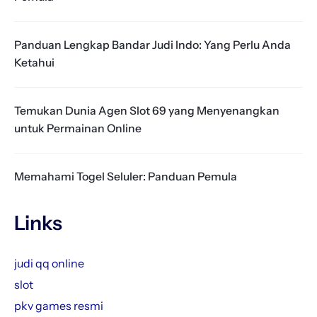
Panduan Lengkap Bandar Judi Indo: Yang Perlu Anda
Ketahui
Temukan Dunia Agen Slot 69 yang Menyenangkan
untuk Permainan Online
Memahami Togel Seluler: Panduan Pemula
Links
judi qq online
slot
pkv games resmi