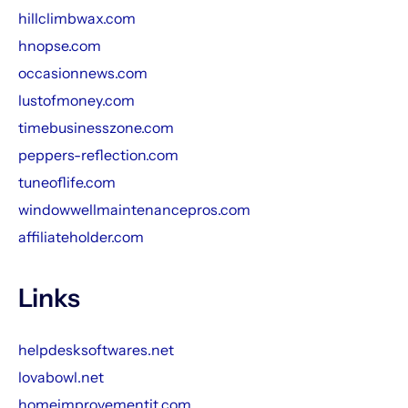
hillclimbwax.com
hnopse.com
occasionnews.com
lustofmoney.com
timebusinesszone.com
peppers-reflection.com
tuneoflife.com
windowwellmaintenancepros.com
affiliateholder.com
Links
helpdesksoftwares.net
lovabowl.net
homeimprovementit.com