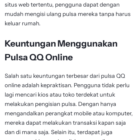
situs web tertentu, pengguna dapat dengan
mudah mengisi ulang pulsa mereka tanpa harus
keluar rumah.
Keuntungan Menggunakan
Pulsa QQ Online
Salah satu keuntungan terbesar dari pulsa QQ
online adalah kepraktisan. Pengguna tidak perlu
lagi mencari kios atau toko terdekat untuk
melakukan pengisian pulsa. Dengan hanya
mengandalkan perangkat mobile atau komputer,
mereka dapat melakukan transaksi kapan saja
dan di mana saja. Selain itu, terdapat juga