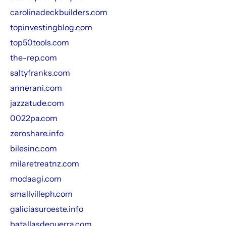
carolinadeckbuilders.com
topinvestingblog.com
top50tools.com
the-rep.com
saltyfranks.com
annerani.com
jazzatude.com
0022pa.com
zeroshare.info
bilesinc.com
milaretreatnz.com
modaagi.com
smallvilleph.com
galiciasuroeste.info
batallasdeguerra.com