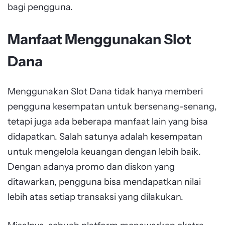
bagi pengguna.
Manfaat Menggunakan Slot
Dana
Menggunakan Slot Dana tidak hanya memberi
pengguna kesempatan untuk bersenang-senang,
tetapi juga ada beberapa manfaat lain yang bisa
didapatkan. Salah satunya adalah kesempatan
untuk mengelola keuangan dengan lebih baik.
Dengan adanya promo dan diskon yang
ditawarkan, pengguna bisa mendapatkan nilai
lebih atas setiap transaksi yang dilakukan.