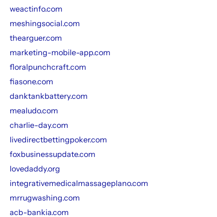
weactinfo.com
meshingsocial.com
thearguer.com
marketing-mobile-app.com
floralpunchcraft.com
fiasone.com
danktankbattery.com
mealudo.com
charlie-day.com
livedirectbettingpoker.com
foxbusinessupdate.com
lovedaddy.org
integrativemedicalmassageplano.com
mrrugwashing.com
acb-bankia.com