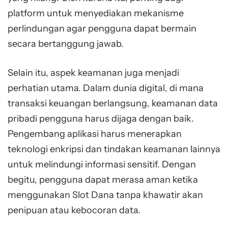
platform untuk menyediakan mekanisme
perlindungan agar pengguna dapat bermain
secara bertanggung jawab.
Selain itu, aspek keamanan juga menjadi
perhatian utama. Dalam dunia digital, di mana
transaksi keuangan berlangsung, keamanan data
pribadi pengguna harus dijaga dengan baik.
Pengembang aplikasi harus menerapkan
teknologi enkripsi dan tindakan keamanan lainnya
untuk melindungi informasi sensitif. Dengan
begitu, pengguna dapat merasa aman ketika
menggunakan Slot Dana tanpa khawatir akan
penipuan atau kebocoran data.