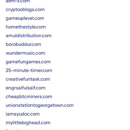
aem-x.com
cryptooblogs.com
gameuplevel.com
homethestyle.com
amuldistribution.com
borobuddur.com
wundermusic.com
gamefungames.com
25-minute-timer.com
creativefuntask.com
engrsaifulsaif.com
cheapbtcminers.com
unionstationtogeorgetown.com
iamayudoc.com
mylittlebighead.com