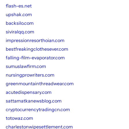
flash-es.net
upshak.com
backsilo.com
siviralqq.com
impressionresorthoian.com
bestfreakingclothesever.com
falling-film-evaporator.com
sumuslawfirm.com
nursingprowriters.com
greenmountainthreadwear.com
acutedispensary.com
sattamatkanewsblog.com
cryptocurrencytradingcn.com
totowaz.com
charlestonwipesettlement.com