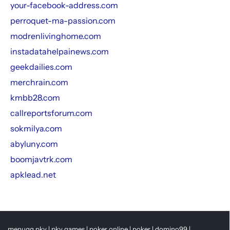
your-facebook-address.com
perroquet-ma-passion.com
modrenlivinghome.com
instadatahelpainews.com
geekdailies.com
merchrain.com
kmbb28.com
callreportsforum.com
sokmilya.com
abyluny.com
boomjavtrk.com
apklead.net
menuqq pkv
|
pkv games
|
poker online
|
poker
|
domino99
|