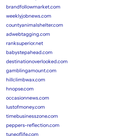
brandfollowmarket.com
weeklyjobnews.com
countyanimalshelter.com
adwebtagging.com
ranksuperior.net
babystepahead.com
destinationoverlooked.com
gamblingamount.com
hillclimbwax.com
hnopse.com
occasionnews.com
lustofmoney.com
timebusinesszone.com
peppers-reflection.com
tuneoflife.com