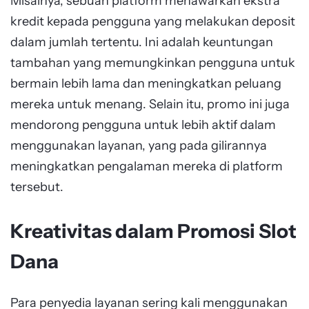
Misalnya, sebuah platform menawarkan ekstra
kredit kepada pengguna yang melakukan deposit
dalam jumlah tertentu. Ini adalah keuntungan
tambahan yang memungkinkan pengguna untuk
bermain lebih lama dan meningkatkan peluang
mereka untuk menang. Selain itu, promo ini juga
mendorong pengguna untuk lebih aktif dalam
menggunakan layanan, yang pada gilirannya
meningkatkan pengalaman mereka di platform
tersebut.
Kreativitas dalam Promosi Slot
Dana
Para penyedia layanan sering kali menggunakan