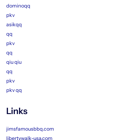
dominoqq
pkv
asikqq
qq
pkv
qq
qiu qiu
qq
pkv
pkv qq
Links
jimsfamousbbq.com
libertywalk-usa.com