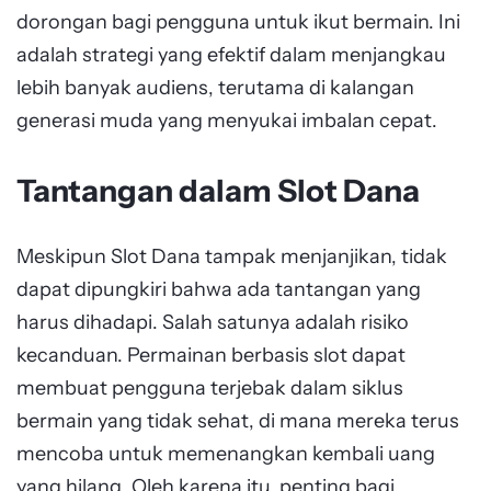
dorongan bagi pengguna untuk ikut bermain. Ini
adalah strategi yang efektif dalam menjangkau
lebih banyak audiens, terutama di kalangan
generasi muda yang menyukai imbalan cepat.
Tantangan dalam Slot Dana
Meskipun Slot Dana tampak menjanjikan, tidak
dapat dipungkiri bahwa ada tantangan yang
harus dihadapi. Salah satunya adalah risiko
kecanduan. Permainan berbasis slot dapat
membuat pengguna terjebak dalam siklus
bermain yang tidak sehat, di mana mereka terus
mencoba untuk memenangkan kembali uang
yang hilang. Oleh karena itu, penting bagi