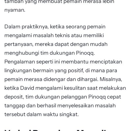
tambah yang membuat pemain merasa lebih
nyaman.
Dalam praktiknya, ketika seorang pemain
mengalami masalah teknis atau memiliki
pertanyaan, mereka dapat dengan mudah
menghubungi tim dukungan Pinoqq.
Pengalaman seperti ini membantu menciptakan
lingkungan bermain yang positif, di mana para
pemain merasa didengar dan dihargai. Misalnya,
ketika David mengalami kesulitan saat melakukan
deposit, tim dukungan pelanggan Pinoqq cepat
tanggap dan berhasil menyelesaikan masalah
tersebut dalam waktu singkat.