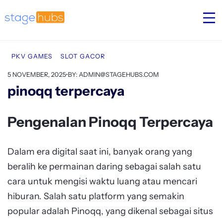
Skip
to
content
Gunakan E-Wallet GoPay untuk transaksi cepat dan nikmati slot
Slot Online Gacor di Situs Slot
online gacor di situs slot terbaik yang menawarkan banyak Deposit.
PKV GAMES
SLOT GACOR
Terbaik dengan Fitur E-Wallet
5 NOVEMBER, 2025
•
BY:
ADMIN@STAGEHUBS.COM
GoPay
pinoqq terpercaya
Pengenalan Pinoqq Terpercaya
Dalam era digital saat ini, banyak orang yang
beralih ke permainan daring sebagai salah satu
cara untuk mengisi waktu luang atau mencari
hiburan. Salah satu platform yang semakin
popular adalah Pinoqq, yang dikenal sebagai situs