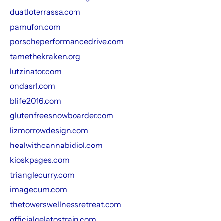
duatloterrassa.com
pamufon.com
porscheperformancedrive.com
tamethekraken.org
lutzinator.com
ondasrl.com
blife2016.com
glutenfreesnowboarder.com
lizmorrowdesign.com
healwithcannabidiol.com
kioskpages.com
trianglecurry.com
imagedum.com
thetowerswellnessretreat.com
officialgelatostrain.com