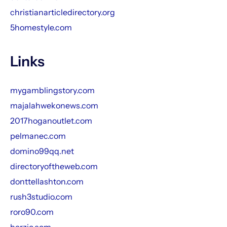
christianarticledirectory.org
5homestyle.com
Links
mygamblingstory.com
majalahwekonews.com
2017hoganoutlet.com
pelmanec.com
domino99qq.net
directoryoftheweb.com
donttellashton.com
rush3studio.com
roro90.com
herzio.com