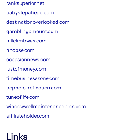
ranksuperior.net
babystepahead.com
destinationoverlooked.com
gamblingamount.com
hillclimbwax.com
hnopse.com
occasionnews.com
lustofmoney.com
timebusinesszone.com
peppers-reflection.com
tuneoflife.com
windowwellmaintenancepros.com
affiliateholder.com
Links