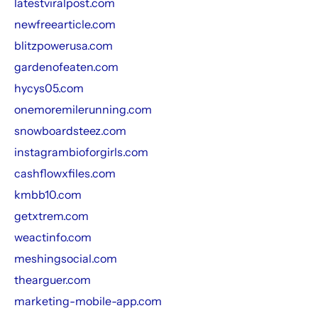
latestviralpost.com
newfreearticle.com
blitzpowerusa.com
gardenofeaten.com
hycys05.com
onemoremilerunning.com
snowboardsteez.com
instagrambioforgirls.com
cashflowxfiles.com
kmbb10.com
getxtrem.com
weactinfo.com
meshingsocial.com
thearguer.com
marketing-mobile-app.com