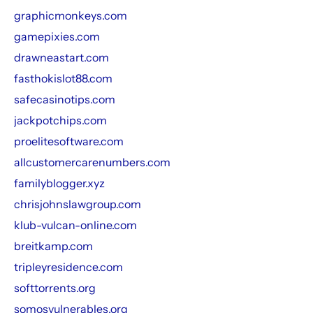
graphicmonkeys.com
gamepixies.com
drawneastart.com
fasthokislot88.com
safecasinotips.com
jackpotchips.com
proelitesoftware.com
allcustomercarenumbers.com
familyblogger.xyz
chrisjohnslawgroup.com
klub-vulcan-online.com
breitkamp.com
tripleyresidence.com
softtorrents.org
somosvulnerables.org