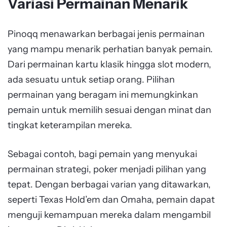
Variasi Permainan Menarik
Pinoqq menawarkan berbagai jenis permainan
yang mampu menarik perhatian banyak pemain.
Dari permainan kartu klasik hingga slot modern,
ada sesuatu untuk setiap orang. Pilihan
permainan yang beragam ini memungkinkan
pemain untuk memilih sesuai dengan minat dan
tingkat keterampilan mereka.
Sebagai contoh, bagi pemain yang menyukai
permainan strategi, poker menjadi pilihan yang
tepat. Dengan berbagai varian yang ditawarkan,
seperti Texas Hold’em dan Omaha, pemain dapat
menguji kemampuan mereka dalam mengambil