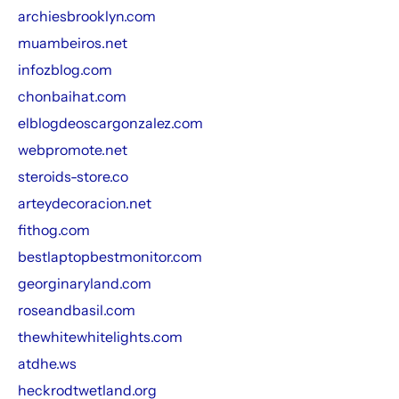
archiesbrooklyn.com
muambeiros.net
infozblog.com
chonbaihat.com
elblogdeoscargonzalez.com
webpromote.net
steroids-store.co
arteydecoracion.net
fithog.com
bestlaptopbestmonitor.com
georginaryland.com
roseandbasil.com
thewhitewhitelights.com
atdhe.ws
heckrodtwetland.org