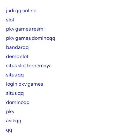
judi qq online
slot
pkv games resmi
pkv games dominoqq
bandarqq
demo slot
situs slot terpercaya
situs qq
login pkv games
situs qq
dominoqq
pkv
asikqq
qq