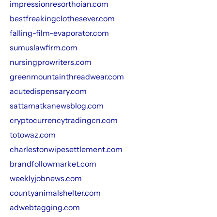
impressionresorthoian.com
bestfreakingclothesever.com
falling-film-evaporator.com
sumuslawfirm.com
nursingprowriters.com
greenmountainthreadwear.com
acutedispensary.com
sattamatkanewsblog.com
cryptocurrencytradingcn.com
totowaz.com
charlestonwipesettlement.com
brandfollowmarket.com
weeklyjobnews.com
countyanimalshelter.com
adwebtagging.com