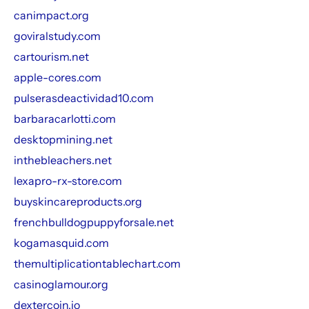
canimpact.org
goviralstudy.com
cartourism.net
apple-cores.com
pulserasdeactividad10.com
barbaracarlotti.com
desktopmining.net
inthebleachers.net
lexapro-rx-store.com
buyskincareproducts.org
frenchbulldogpuppyforsale.net
kogamasquid.com
themultiplicationtablechart.com
casinoglamour.org
dextercoin.io