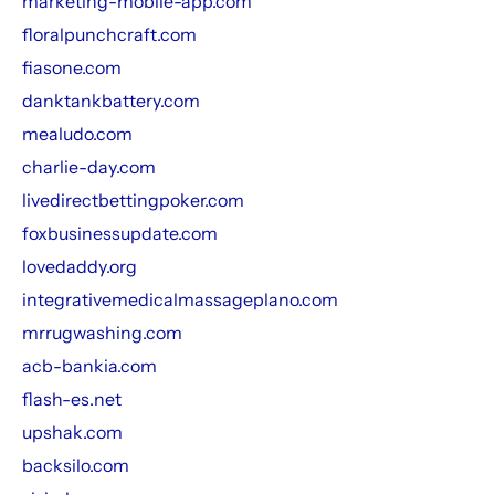
marketing-mobile-app.com
floralpunchcraft.com
fiasone.com
danktankbattery.com
mealudo.com
charlie-day.com
livedirectbettingpoker.com
foxbusinessupdate.com
lovedaddy.org
integrativemedicalmassageplano.com
mrrugwashing.com
acb-bankia.com
flash-es.net
upshak.com
backsilo.com