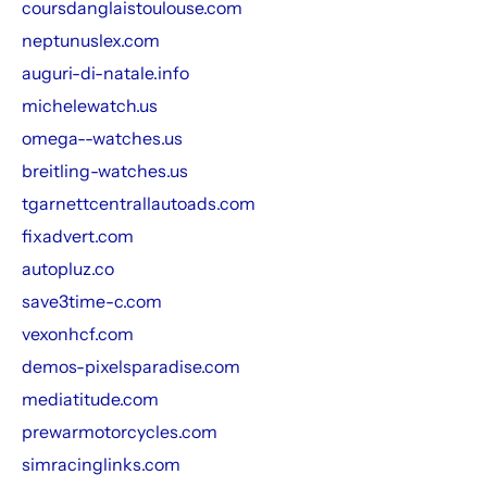
coursdanglaistoulouse.com
neptunuslex.com
auguri-di-natale.info
michelewatch.us
omega--watches.us
breitling-watches.us
tgarnettcentrallautoads.com
fixadvert.com
autopluz.co
save3time-c.com
vexonhcf.com
demos-pixelsparadise.com
mediatitude.com
prewarmotorcycles.com
simracinglinks.com