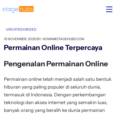
Skip
to
content
Gunakan E-Wallet GoPay untuk transaksi cepat dan nikmati slot
Slot Online Gacor di Situs Slot
online gacor di situs slot terbaik yang menawarkan banyak Deposit.
UNCATEGORIZED
Terbaik dengan Fitur E-Wallet
15 NOVEMBER, 2025
•
BY:
ADMIN@STAGEHUBS.COM
GoPay
Permainan Online Terpercaya
Pengenalan Permainan Online
Permainan online telah menjadi salah satu bentuk
hiburan yang paling populer di seluruh dunia,
termasuk di Indonesia. Dengan perkembangan
teknologi dan akses internet yang semakin luas,
banyak orang yang beralih ke dunia permainan