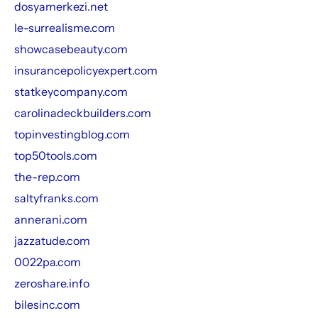
dosyamerkezi.net
le-surrealisme.com
showcasebeauty.com
insurancepolicyexpert.com
statkeycompany.com
carolinadeckbuilders.com
topinvestingblog.com
top50tools.com
the-rep.com
saltyfranks.com
annerani.com
jazzatude.com
0022pa.com
zeroshare.info
bilesinc.com