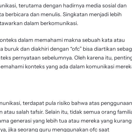
nikasi, terutama dengan hadirnya media sosial dan
ta berbicara dan menulis. Singkatan menjadi lebih
tawarkan dalam berkomunikasi.
 konteks dalam memahami makna sebuah kata atau
a buruk dan diakhiri dengan “ofc” bisa diartikan sebag
nteks pernyataan sebelumnya. Oleh karena itu, pentin
 memahami konteks yang ada dalam komunikasi merek
nikasi, terdapat pula risiko bahwa atas penggunaa
au salah tafsir. Selain itu, tidak semua orang famili
tama generasi yang lebih tua atau mereka yang kurang
lnya, jika seorang guru menggunakan ofc saat