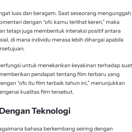
sangat luas dan beragam. Saat seseorang mengunggah
mentari dengan “ofc kamu terlihat keren,” maka
n tetapi juga membentuk interaksi positif antara
sial, di mana individu merasa lebih dihargai apabila
setujuan.
berfungsi untuk menekankan keyakinan terhadap sua
 memberikan pendapat tentang film terbaru yang
an “ofc itu film terbaik tahun ini,” menunjukkan
enai kualitas film tersebut.
 Dengan Teknologi
r bagaimana bahasa berkembang seiring dengan