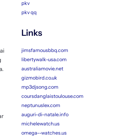
pkv
pkv qq
Links
jimsfamousbbq.com
ai
libertywalk-usa.com
g
australiamovie.net
a.
gizmobird.co.uk
mp3djsong.com
coursdanglaistoulouse.com
neptunuslex.com
n
auguri-di-natale.info
ar
michelewatch.us
omega--watches.us