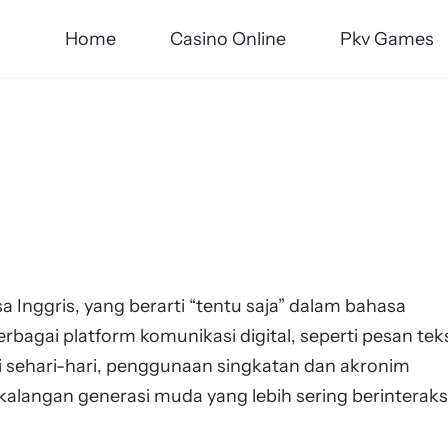
Home
Casino Online
Pkv Games
 gacor di situs slot terbaik yang menawarkan banyak Deposit.
 Terbaik dengan Fitur E-Wallet Go
a Inggris, yang berarti “tentu saja” dalam bahasa
erbagai platform komunikasi digital, seperti pesan tek
i sehari-hari, penggunaan singkatan dan akronim
 kalangan generasi muda yang lebih sering berinteraks