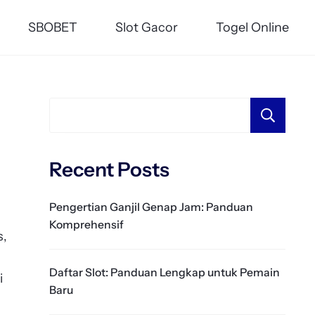
SBOBET
Slot Gacor
Togel Online
Pay
Se
Recent Posts
Pengertian Ganjil Genap Jam: Panduan
Komprehensif
s,
Daftar Slot: Panduan Lengkap untuk Pemain
i
Baru