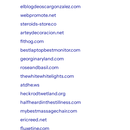
elblogdeoscargonzalez.com
webpromote.net
steroids-store.co
arteydecoracion.net
fithog.com
bestlaptopbestmonitor.com
georginaryland.com
roseandbasil.com
thewhitewhitelights.com
atdhe.ws
heckrodtwetland.org
halfheardinthestillness.com
mybestmassagechair.com
ericreed.net
fluxetine.com