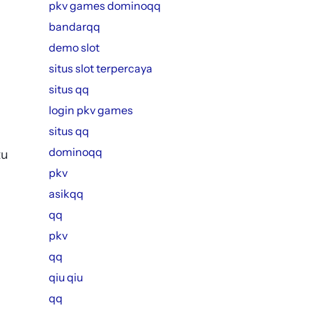
pkv games dominoqq
bandarqq
demo slot
situs slot terpercaya
situs qq
login pkv games
situs qq
dominoqq
tu
pkv
asikqq
qq
pkv
qq
qiu qiu
qq