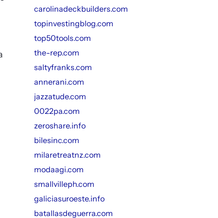
carolinadeckbuilders.com
topinvestingblog.com
top50tools.com
the-rep.com
a
saltyfranks.com
annerani.com
jazzatude.com
0022pa.com
zeroshare.info
bilesinc.com
milaretreatnz.com
modaagi.com
smallvilleph.com
galiciasuroeste.info
batallasdeguerra.com