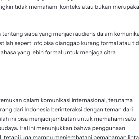
ungkin tidak memahami konteks atau bukan merupak
an tentang siapa yang menjadi audiens dalam komunika
tilah seperti ofc bisa dianggap kurang formal atau ti
ahasa yang lebih formal untuk menjaga citra
t ditemukan dalam komunikasi internasional, terutama
eorang dari Indonesia berinteraksi dengan teman dari
stilah ini bisa menjadi jembatan untuk memahami satu
 budaya. Hal ini menunjukkan bahwa penggunaan
kal, tetapi juga mampu menjembatani pemahaman lint