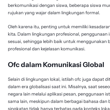
berkomunikasi dengan siswa, beberapa siswa m
rujukan yang wajar dalam lingkungan formal.
Oleh karena itu, penting untuk memiliki kesadar
kita. Dalam lingkungan profesional, penggunaan is
sesuai, sehingga lebih baik untuk menggunakan b
profesional dan kejelasan komunikasi.
Ofc dalam Komunikasi Global
Selain di lingkungan lokal, istilah ofc juga dapa
dalam era globalisasi saat ini. Misalnya, saat ses
negara lain melalui aplikasi pesan, penggunaan i
sama lain, meskipun dalam berbagai bahasa dan
singkatan tidak hanya terbatas pada konteks lo