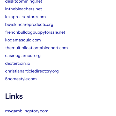
desktopmining.net
inthebleachers.net
lexapro-rx-store.com
buyskincareproducts.org
frenchbulldogpuppyforsale.net
kogamasquid.com
themultiplicationtablechart.com
casinoglamour.org
dextercoin.io
christianarticledirectory.org
5homestyle.com
Links
mygamblingstory.com