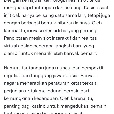
menghadapi tantangan dan peluang. Kasino saat
ini tidak hanya bersaing satu sama lain, tetapi juga
dengan berbagai bentuk hiburan lainnya. Oleh
karena itu, inovasi menjadi hal yang penting.
Penciptaan mesin slot interaktif dan realitas
virtual adalah beberapa langkah baru yang
diambil untuk menarik lebih banyak pemain.
Namun, tantangan juga muncul dari perspektif
regulasi dan tanggung jawab sosial. Banyak
negara menerapkan peraturan ketat terkait
perjudian untuk melindungi pemain dari
kemungkinan kecanduan. Oleh karena itu,
penting bagi kasino untuk mengedukasi pemain
tentang judi yang bertanggung jawab.