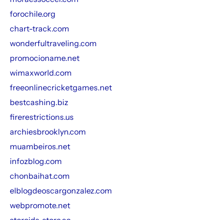
forochile.org
chart-track.com
wonderfultraveling.com
promocioname.net
wimaxworld.com
freeonlinecricketgames.net
bestcashing.biz
firerestrictions.us
archiesbrooklyn.com
muambeiros.net
infozblog.com
chonbaihat.com
elblogdeoscargonzalez.com
webpromote.net
steroids-store.co