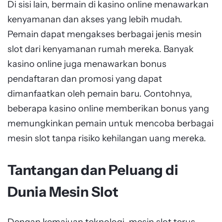
Di sisi lain, bermain di kasino online menawarkan
kenyamanan dan akses yang lebih mudah.
Pemain dapat mengakses berbagai jenis mesin
slot dari kenyamanan rumah mereka. Banyak
kasino online juga menawarkan bonus
pendaftaran dan promosi yang dapat
dimanfaatkan oleh pemain baru. Contohnya,
beberapa kasino online memberikan bonus yang
memungkinkan pemain untuk mencoba berbagai
mesin slot tanpa risiko kehilangan uang mereka.
Tantangan dan Peluang di
Dunia Mesin Slot
Dengan kemajuan teknologi, mesin slot terus