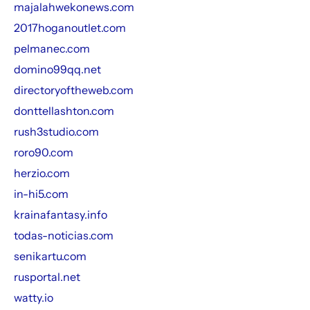
majalahwekonews.com
2017hoganoutlet.com
pelmanec.com
domino99qq.net
directoryoftheweb.com
donttellashton.com
rush3studio.com
roro90.com
herzio.com
in-hi5.com
krainafantasy.info
todas-noticias.com
senikartu.com
rusportal.net
watty.io