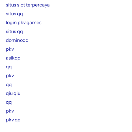
situs slot terpercaya
situs qq
login pkv games
situs qq
dominoqq
pkv
asikqq
qq
pkv
qq
qiu qiu
qq
pkv
pkv qq