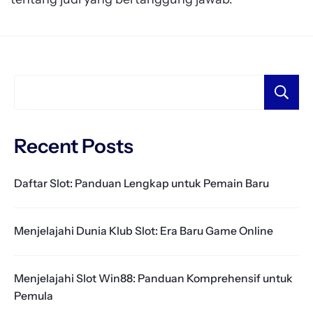
Recent Posts
Daftar Slot: Panduan Lengkap untuk Pemain Baru
Menjelajahi Dunia Klub Slot: Era Baru Game Online
Menjelajahi Slot Win88: Panduan Komprehensif untuk
Pemula