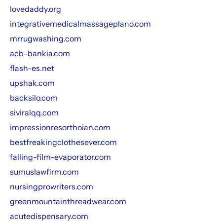
lovedaddy.org
integrativemedicalmassageplano.com
mrrugwashing.com
acb-bankia.com
flash-es.net
upshak.com
backsilo.com
siviralqq.com
impressionresorthoian.com
bestfreakingclothesever.com
falling-film-evaporator.com
sumuslawfirm.com
nursingprowriters.com
greenmountainthreadwear.com
acutedispensary.com