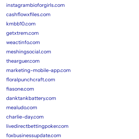
instagrambioforgirls.com
cashflowxfiles.com
kmbb10.com
getxtrem.com
weactinfo.com
meshingsocial.com
thearguer.com
marketing-mobile-app.com
floralpunchcraft.com
fiasone.com
danktankbattery.com
mealudo.com
charlie-day.com
livedirectbettingpoker.com
foxbusinessupdate.com