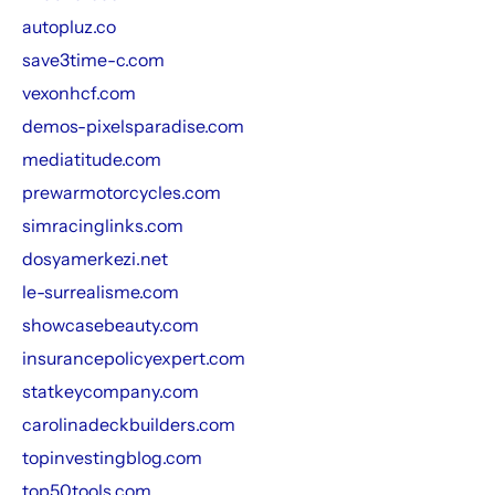
autopluz.co
save3time-c.com
vexonhcf.com
demos-pixelsparadise.com
mediatitude.com
prewarmotorcycles.com
simracinglinks.com
dosyamerkezi.net
le-surrealisme.com
showcasebeauty.com
insurancepolicyexpert.com
statkeycompany.com
carolinadeckbuilders.com
topinvestingblog.com
top50tools.com