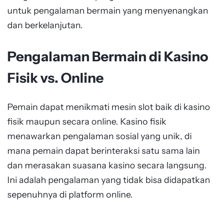
untuk pengalaman bermain yang menyenangkan
dan berkelanjutan.
Pengalaman Bermain di Kasino
Fisik vs. Online
Pemain dapat menikmati mesin slot baik di kasino
fisik maupun secara online. Kasino fisik
menawarkan pengalaman sosial yang unik, di
mana pemain dapat berinteraksi satu sama lain
dan merasakan suasana kasino secara langsung.
Ini adalah pengalaman yang tidak bisa didapatkan
sepenuhnya di platform online.