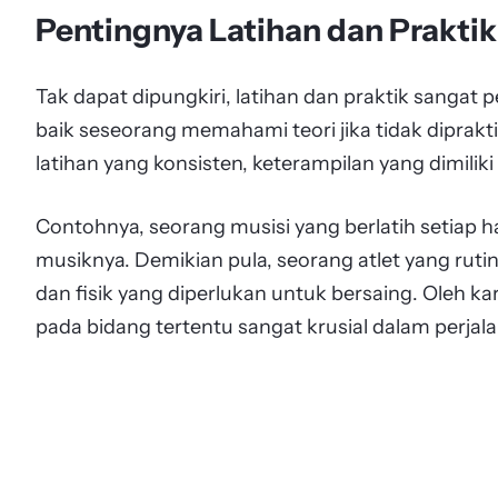
Pentingnya Latihan dan Praktik
Tak dapat dipungkiri, latihan dan praktik sanga
baik seseorang memahami teori jika tidak diprakt
latihan yang konsisten, keterampilan yang dimilik
Contohnya, seorang musisi yang berlatih setiap
musiknya. Demikian pula, seorang atlet yang rut
dan fisik yang diperlukan untuk bersaing. Oleh 
pada bidang tertentu sangat krusial dalam perj