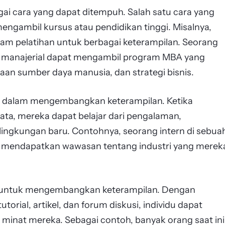
i cara yang dapat ditempuh. Salah satu cara yang
 mengambil kursus atau pendidikan tinggi. Misalnya,
gram pelatihan untuk berbagai keterampilan. Seorang
n manajerial dapat mengambil program MBA yang
an sumber daya manusia, dan strategi bisnis.
rga dalam mengembangkan keterampilan. Ketika
yata, mereka dapat belajar dari pengalaman,
ingkungan baru. Contohnya, seorang intern di sebua
an mendapatkan wawasan tentang industri yang merek
aik untuk mengembangkan keterampilan. Dengan
orial, artikel, dan forum diskusi, individu dapat
minat mereka. Sebagai contoh, banyak orang saat ini