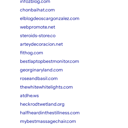
infozblog.com
chonbaihat.com
elblogdeoscargonzalez.com
webpromote.net
steroids-store.co
arteydecoracion.net
fithog.com
bestlaptopbestmonitor.com
georginaryland.com
roseandbasil.com
thewhitewhitelights.com
atdhe.ws
heckrodtwetland.org
halfheardinthestillness.com
mybestmassagechair.com