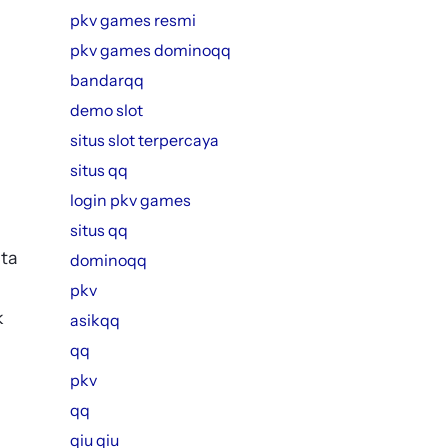
pkv games resmi
pkv games dominoqq
bandarqq
demo slot
situs slot terpercaya
g
situs qq
login pkv games
situs qq
ata
dominoqq
pkv
k
asikqq
qq
pkv
qq
qiu qiu