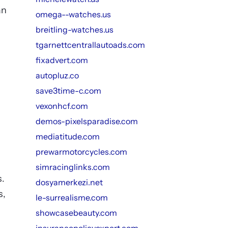
an
omega--watches.us
breitling-watches.us
tgarnettcentrallautoads.com
fixadvert.com
autopluz.co
save3time-c.com
vexonhcf.com
demos-pixelsparadise.com
mediatitude.com
prewarmotorcycles.com
simracinglinks.com
s.
dosyamerkezi.net
s,
le-surrealisme.com
showcasebeauty.com