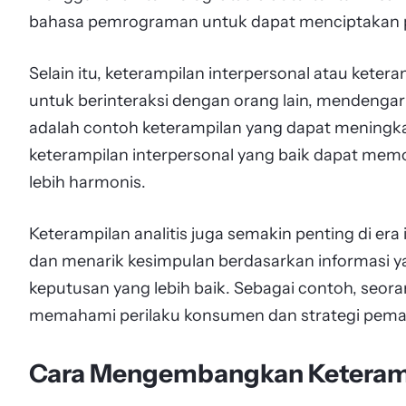
bahasa pemrograman untuk dapat menciptakan pe
Selain itu, keterampilan interpersonal atau kete
untuk berinteraksi dengan orang lain, mendenga
adalah contoh keterampilan yang dapat meningka
keterampilan interpersonal yang baik dapat memo
lebih harmonis.
Keterampilan analitis juga semakin penting di er
dan menarik kesimpulan berdasarkan informasi 
keputusan yang lebih baik. Sebagai contoh, seora
memahami perilaku konsumen dan strategi pemas
Cara Mengembangkan Keterampi