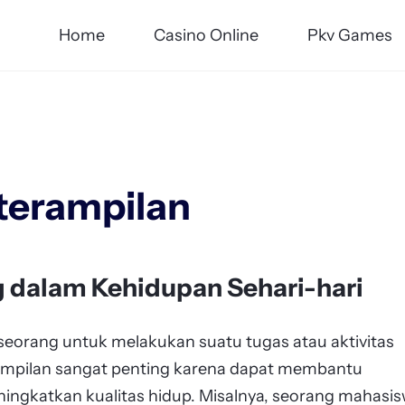
Home
Casino Online
Pkv Games
 gacor di situs slot terbaik yang menawarkan banyak Deposit.
 Terbaik dengan Fitur E-Wallet Go
erampilan
 dalam Kehidupan Sehari-hari
seorang untuk melakukan suatu tugas atau aktivitas
rampilan sangat penting karena dapat membantu
ingkatkan kualitas hidup. Misalnya, seorang mahasi