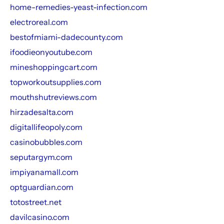
home-remedies-yeast-infection.com
electroreal.com
bestofmiami-dadecounty.com
ifoodieonyoutube.com
mineshoppingcart.com
topworkoutsupplies.com
mouthshutreviews.com
hirzadesalta.com
digitallifeopoly.com
casinobubbles.com
seputargym.com
impiyanamall.com
optguardian.com
totostreet.net
davilcasino.com