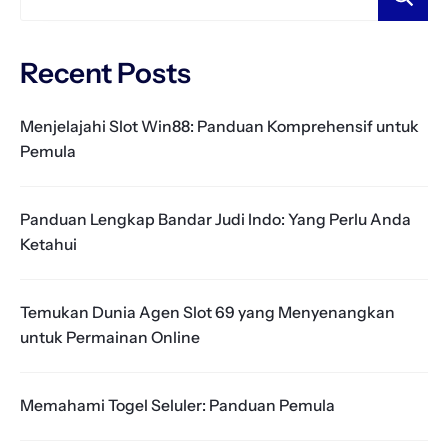
Recent Posts
Menjelajahi Slot Win88: Panduan Komprehensif untuk
Pemula
Panduan Lengkap Bandar Judi Indo: Yang Perlu Anda
Ketahui
Temukan Dunia Agen Slot 69 yang Menyenangkan
untuk Permainan Online
Memahami Togel Seluler: Panduan Pemula