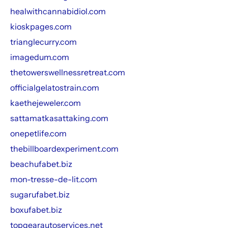
healwithcannabidiol.com
kioskpages.com
trianglecurry.com
imagedum.com
thetowerswellnessretreat.com
officialgelatostrain.com
kaethejeweler.com
sattamatkasattaking.com
onepetlife.com
thebillboardexperiment.com
beachufabet.biz
mon-tresse-de-lit.com
sugarufabet.biz
boxufabet.biz
topgearautoservices.net