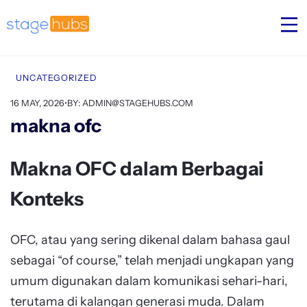
Skip
to
content
Gunakan E-Wallet GoPay untuk transaksi cepat dan nikmati slot
Slot Online Gacor di Situs Slot
online gacor di situs slot terbaik yang menawarkan banyak Deposit.
UNCATEGORIZED
Terbaik dengan Fitur E-Wallet
16 MAY, 2026
•
BY:
ADMIN@STAGEHUBS.COM
GoPay
makna ofc
Makna OFC dalam Berbagai
Konteks
OFC, atau yang sering dikenal dalam bahasa gaul
sebagai “of course,” telah menjadi ungkapan yang
umum digunakan dalam komunikasi sehari-hari,
terutama di kalangan generasi muda. Dalam