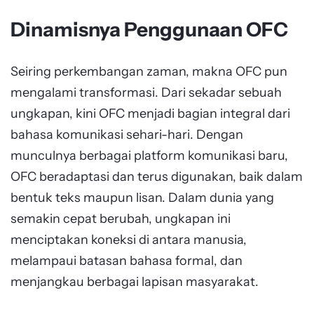
Dinamisnya Penggunaan OFC
Seiring perkembangan zaman, makna OFC pun
mengalami transformasi. Dari sekadar sebuah
ungkapan, kini OFC menjadi bagian integral dari
bahasa komunikasi sehari-hari. Dengan
munculnya berbagai platform komunikasi baru,
OFC beradaptasi dan terus digunakan, baik dalam
bentuk teks maupun lisan. Dalam dunia yang
semakin cepat berubah, ungkapan ini
menciptakan koneksi di antara manusia,
melampaui batasan bahasa formal, dan
menjangkau berbagai lapisan masyarakat.