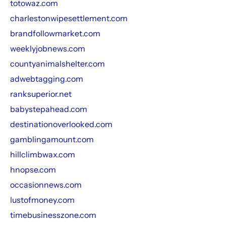
totowaz.com
charlestonwipesettlement.com
brandfollowmarket.com
weeklyjobnews.com
countyanimalshelter.com
adwebtagging.com
ranksuperior.net
babystepahead.com
destinationoverlooked.com
gamblingamount.com
hillclimbwax.com
hnopse.com
occasionnews.com
lustofmoney.com
timebusinesszone.com