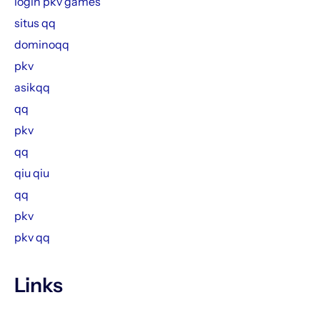
login pkv games
situs qq
dominoqq
pkv
asikqq
qq
pkv
qq
qiu qiu
qq
pkv
pkv qq
Links