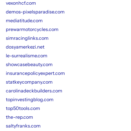
vexonhcf.com
demos-pixelsparadise.com
mediatitude.com
prewarmotorcycles.com
simracinglinks.com
dosyamerkezi.net
le-surrealisme.com
showcasebeauty.com
insurancepolicyexpert.com
statkeycompany.com
carolinadeckbuilders.com
topinvestingblog.com
top50tools.com
the-rep.com
saltyfranks.com