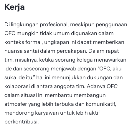
Kerja
Di lingkungan profesional, meskipun penggunaan
OFC mungkin tidak umum digunakan dalam
konteks formal, ungkapan ini dapat memberikan
nuansa santai dalam percakapan. Dalam rapat
tim, misalnya, ketika seorang kolega menawarkan
ide dan seseorang menjawab dengan “OFC, aku
suka ide itu,” hal ini menunjukkan dukungan dan
kolaborasi di antara anggota tim. Adanya OFC
dalam situasi ini membantu membangun
atmosfer yang lebih terbuka dan komunikatif,
mendorong karyawan untuk lebih aktif
berkontribusi.