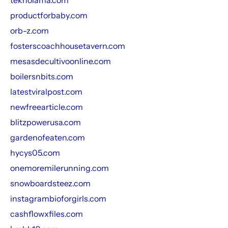
productforbaby.com
orb-z.com
fosterscoachhousetavern.com
mesasdecultivoonline.com
boilersnbits.com
latestviralpost.com
newfreearticle.com
blitzpowerusa.com
gardenofeaten.com
hycys05.com
onemoremilerunning.com
snowboardsteez.com
instagrambioforgirls.com
cashflowxfiles.com