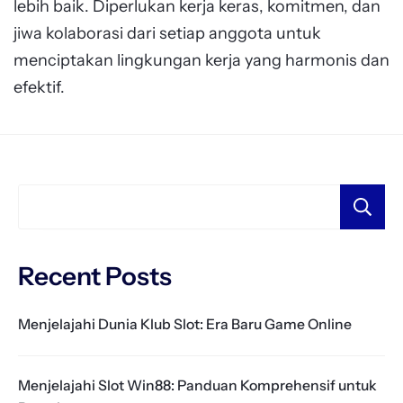
lebih baik. Diperlukan kerja keras, komitmen, dan
jiwa kolaborasi dari setiap anggota untuk
menciptakan lingkungan kerja yang harmonis dan
efektif.
Recent Posts
Menjelajahi Dunia Klub Slot: Era Baru Game Online
Menjelajahi Slot Win88: Panduan Komprehensif untuk