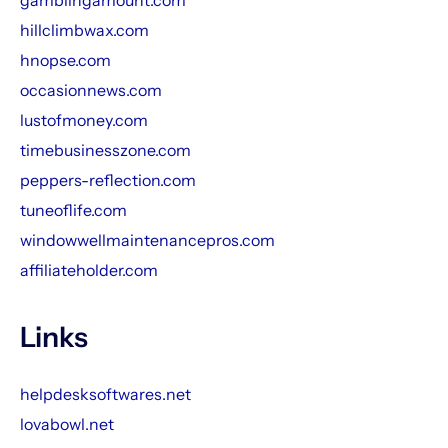
hillclimbwax.com
hnopse.com
occasionnews.com
lustofmoney.com
timebusinesszone.com
peppers-reflection.com
tuneoflife.com
windowwellmaintenancepros.com
affiliateholder.com
Links
helpdesksoftwares.net
lovabowl.net