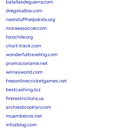
batallasdeguerra.com
dregstudios.com
neatstuffhelpskids.org
moraessoccer.com
forochile.org
chart-track.com
wonderfultraveling.com
promocioname.net
wimaxworld.com
freeonlinecricketgames.net
bestcashing.biz
firerestrictions.us
archiesbrooklyn.com
muambeiros.net
infozblog.com