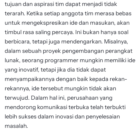
tujuan dan aspirasi tim dapat menjadi tidak
terarah. Ketika setiap anggota tim merasa bebas
untuk mengekspresikan ide dan masukan, akan
timbul rasa saling percaya. Ini bukan hanya soal
berbicara, tetapi juga mendengarkan. Misalnya,
dalam sebuah proyek pengembangan perangkat
lunak, seorang programmer mungkin memiliki ide
yang inovatif, tetapi jika dia tidak dapat
menyampaikannya dengan baik kepada rekan-
rekannya, ide tersebut mungkin tidak akan
terwujud. Dalam hal ini, perusahaan yang
mendorong komunikasi terbuka telah terbukti
lebih sukses dalam inovasi dan penyelesaian
masalah.