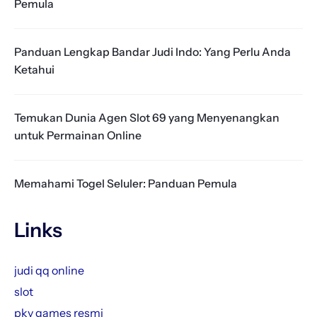
Pemula
Panduan Lengkap Bandar Judi Indo: Yang Perlu Anda
Ketahui
Temukan Dunia Agen Slot 69 yang Menyenangkan
untuk Permainan Online
Memahami Togel Seluler: Panduan Pemula
Links
judi qq online
slot
pkv games resmi