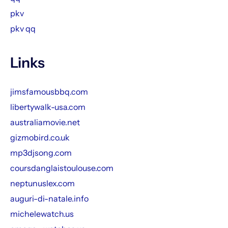
pkv
pkv qq
Links
jimsfamousbbq.com
libertywalk-usa.com
australiamovie.net
gizmobird.co.uk
mp3djsong.com
coursdanglaistoulouse.com
neptunuslex.com
auguri-di-natale.info
michelewatch.us