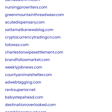
nursingprowriters.com
greenmountainthreadwear.com
acutedispensary.com
sattamatkanewsblog.com
cryptocurrencytradingcn.com
totowaz.com
charlestonwipesettlement.com
brandfollowmarket.com
weeklyjobnews.com
countyanimalshelter.com
adwebtagging.com
ranksuperior.net
babystepahead.com
destinationoverlooked.com
gamblingamount.com