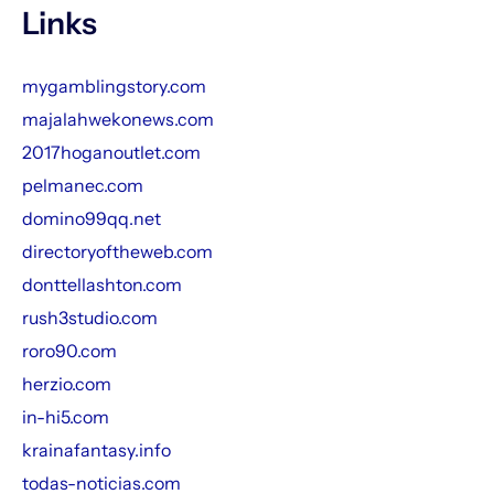
Links
mygamblingstory.com
majalahwekonews.com
2017hoganoutlet.com
pelmanec.com
domino99qq.net
directoryoftheweb.com
donttellashton.com
rush3studio.com
roro90.com
herzio.com
in-hi5.com
krainafantasy.info
todas-noticias.com