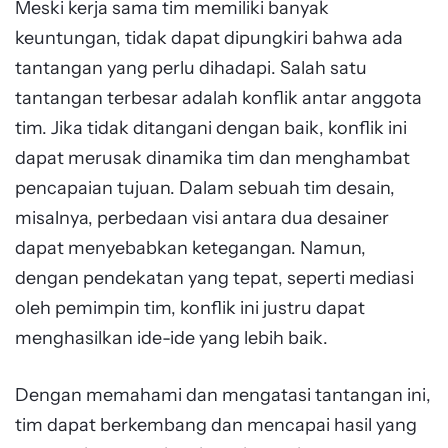
Meski kerja sama tim memiliki banyak
keuntungan, tidak dapat dipungkiri bahwa ada
tantangan yang perlu dihadapi. Salah satu
tantangan terbesar adalah konflik antar anggota
tim. Jika tidak ditangani dengan baik, konflik ini
dapat merusak dinamika tim dan menghambat
pencapaian tujuan. Dalam sebuah tim desain,
misalnya, perbedaan visi antara dua desainer
dapat menyebabkan ketegangan. Namun,
dengan pendekatan yang tepat, seperti mediasi
oleh pemimpin tim, konflik ini justru dapat
menghasilkan ide-ide yang lebih baik.
Dengan memahami dan mengatasi tantangan ini,
tim dapat berkembang dan mencapai hasil yang