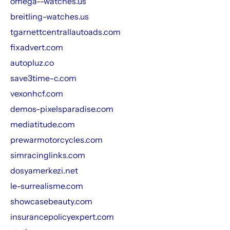
omega--watches.us
breitling-watches.us
tgarnettcentrallautoads.com
fixadvert.com
autopluz.co
save3time-c.com
vexonhcf.com
demos-pixelsparadise.com
mediatitude.com
prewarmotorcycles.com
simracinglinks.com
dosyamerkezi.net
le-surrealisme.com
showcasebeauty.com
insurancepolicyexpert.com