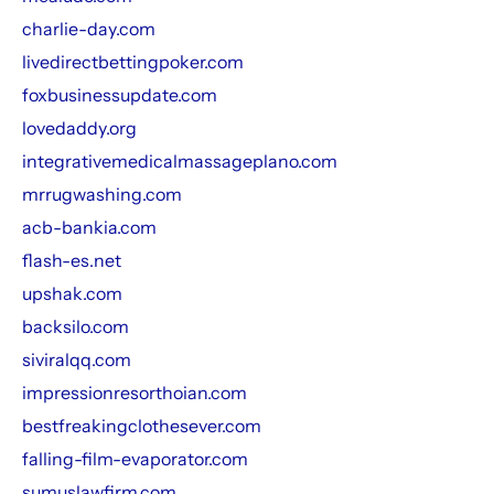
charlie-day.com
livedirectbettingpoker.com
foxbusinessupdate.com
lovedaddy.org
integrativemedicalmassageplano.com
mrrugwashing.com
acb-bankia.com
flash-es.net
upshak.com
backsilo.com
siviralqq.com
impressionresorthoian.com
bestfreakingclothesever.com
falling-film-evaporator.com
sumuslawfirm.com