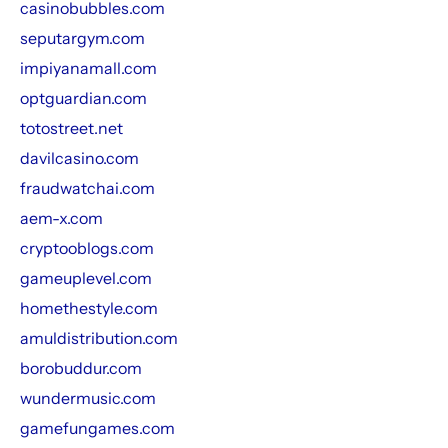
casinobubbles.com
seputargym.com
impiyanamall.com
optguardian.com
totostreet.net
davilcasino.com
fraudwatchai.com
aem-x.com
cryptooblogs.com
gameuplevel.com
homethestyle.com
amuldistribution.com
borobuddur.com
wundermusic.com
gamefungames.com