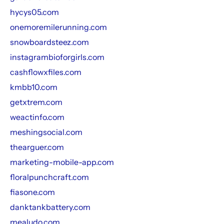
hycys05.com
onemoremilerunning.com
snowboardsteez.com
instagrambioforgirls.com
cashflowxfiles.com
kmbb10.com
getxtrem.com
weactinfo.com
meshingsocial.com
thearguer.com
marketing-mobile-app.com
floralpunchcraft.com
fiasone.com
danktankbattery.com
mealudo.com