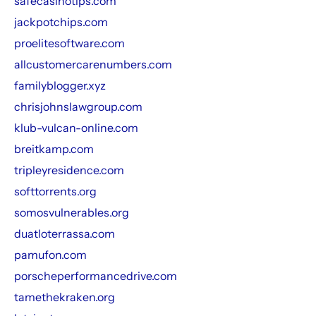
safecasinotips.com
jackpotchips.com
proelitesoftware.com
allcustomercarenumbers.com
familyblogger.xyz
chrisjohnslawgroup.com
klub-vulcan-online.com
breitkamp.com
tripleyresidence.com
softtorrents.org
somosvulnerables.org
duatloterrassa.com
pamufon.com
porscheperformancedrive.com
tamethekraken.org