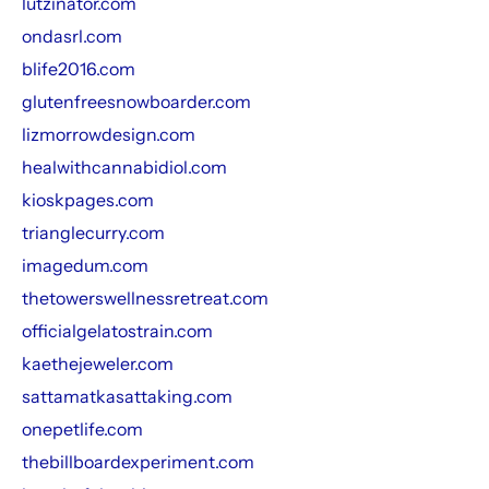
lutzinator.com
ondasrl.com
blife2016.com
glutenfreesnowboarder.com
lizmorrowdesign.com
healwithcannabidiol.com
kioskpages.com
trianglecurry.com
imagedum.com
thetowerswellnessretreat.com
officialgelatostrain.com
kaethejeweler.com
sattamatkasattaking.com
onepetlife.com
thebillboardexperiment.com