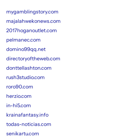
mygamblingstory.com
majalahwekonews.com
2017hoganoutlet.com
pelmanec.com
domino99qq.net
directoryoftheweb.com
donttellashton.com
rush3studio.com
roro90.com
herzio.com
in-hi5.com
krainafantasy.info
todas-noticias.com
senikartu.com