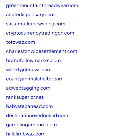
greenmountainthreadwear.com
acutedispensary.com
sattamatkanewsblog.com
cryptocurrencytradingcn.com
totowaz.com
charlestonwipesettlement.com
brandfollowmarket.com
weeklyjobnews.com
countyanimalshelter.com
adwebtagging.com
ranksuperior.net
babystepahead.com
destinationoverlooked.com
gamblingamount.com
hillclimbwax.com