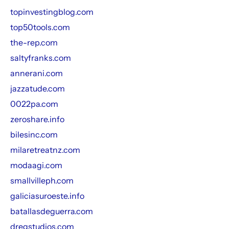
topinvestingblog.com
top50tools.com
the-rep.com
saltyfranks.com
annerani.com
jazzatude.com
0022pa.com
zeroshare.info
bilesinc.com
milaretreatnz.com
modaagi.com
smallvilleph.com
galiciasuroeste.info
batallasdeguerra.com
dregstudios.com