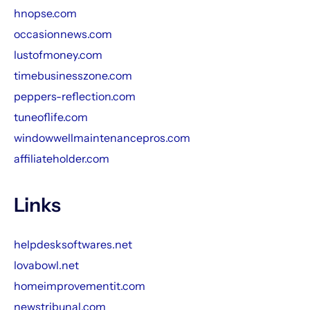
hnopse.com
occasionnews.com
lustofmoney.com
timebusinesszone.com
peppers-reflection.com
tuneoflife.com
windowwellmaintenancepros.com
affiliateholder.com
Links
helpdesksoftwares.net
lovabowl.net
homeimprovementit.com
newstribunal.com