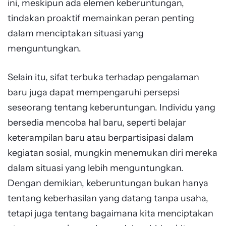
ini, meskipun ada elemen keberuntungan,
tindakan proaktif memainkan peran penting
dalam menciptakan situasi yang
menguntungkan.
Selain itu, sifat terbuka terhadap pengalaman
baru juga dapat mempengaruhi persepsi
seseorang tentang keberuntungan. Individu yang
bersedia mencoba hal baru, seperti belajar
keterampilan baru atau berpartisipasi dalam
kegiatan sosial, mungkin menemukan diri mereka
dalam situasi yang lebih menguntungkan.
Dengan demikian, keberuntungan bukan hanya
tentang keberhasilan yang datang tanpa usaha,
tetapi juga tentang bagaimana kita menciptakan