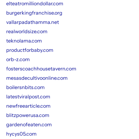
elteatromilliondollar.com
burgerkingfranchise.org
vallarpadathamma.net
realworldsize.com
teknolama.com
productforbaby.com
orb-z.com
fosterscoachhousetavern.com
mesasdecultivoonline.com
boilersnbits.com
latestviralpost.com
newfreearticle.com
blitzpowerusa.com
gardenofeaten.com
hycys05.com