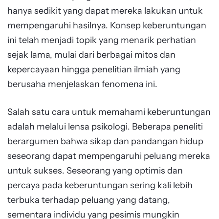
hanya sedikit yang dapat mereka lakukan untuk
mempengaruhi hasilnya. Konsep keberuntungan
ini telah menjadi topik yang menarik perhatian
sejak lama, mulai dari berbagai mitos dan
kepercayaan hingga penelitian ilmiah yang
berusaha menjelaskan fenomena ini.
Salah satu cara untuk memahami keberuntungan
adalah melalui lensa psikologi. Beberapa peneliti
berargumen bahwa sikap dan pandangan hidup
seseorang dapat mempengaruhi peluang mereka
untuk sukses. Seseorang yang optimis dan
percaya pada keberuntungan sering kali lebih
terbuka terhadap peluang yang datang,
sementara individu yang pesimis mungkin