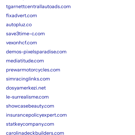
tgarnettcentrallautoads.com
fixadvert.com
autopluz.co
save3time-c.com
vexonhcf.com
demos-pixelsparadise.com
mediatitude.com
prewarmotorcycles.com
simracinglinks.com
dosyamerkezi.net
le-surrealisme.com
showcasebeauty.com
insurancepolicyexpert.com
statkeycompany.com
carolinadeckbuilders.com