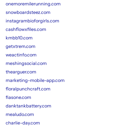
onemoremilerunning.com
snowboardsteez.com
instagrambioforgirls.com
cashflowxfiles.com
kmbb10.com
getxtrem.com
weactinfo.com
meshingsocial.com
thearguer.com
marketing-mobile-app.com
floralpunchcraft.com
fiasone.com
danktankbattery.com
mealudo.com
charlie-day.com