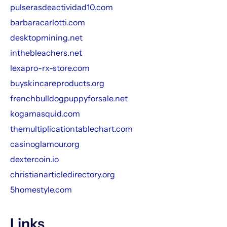
pulserasdeactividad10.com
barbaracarlotti.com
desktopmining.net
inthebleachers.net
lexapro-rx-store.com
buyskincareproducts.org
frenchbulldogpuppyforsale.net
kogamasquid.com
themultiplicationtablechart.com
casinoglamour.org
dextercoin.io
christianarticledirectory.org
5homestyle.com
Links