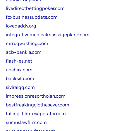
livedirectbettingpoker.com
foxbusinessupdate.com
lovedaddy.org
integrativemedicalmassageplano.com
mrrugwashing.com
acb-bankia.com
flash-es.net
upshak.com
backsilo.com
siviralqq.com
impressionresorthoian.com
bestfreakingclothesever.com
falling-film-evaporator.com
sumuslawfirm.com
nursingprowriters.com