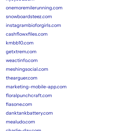
onemoremilerunning.com
snowboardsteez.com
instagrambioforgirls.com
cashflowxfiles.com
kmbb10.com
getxtrem.com
weactinfo.com
meshingsocial.com
thearguer.com
marketing-mobile-app.com
floralpunchcraft.com
fiasone.com
danktankbattery.com
mealudo.com
charlie-day.com