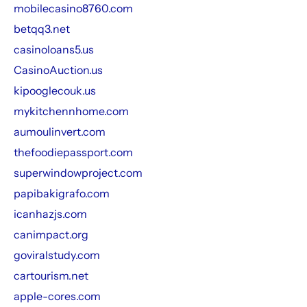
mobilecasino8760.com
betqq3.net
casinoloans5.us
CasinoAuction.us
kipooglecouk.us
mykitchennhome.com
aumoulinvert.com
thefoodiepassport.com
superwindowproject.com
papibakigrafo.com
icanhazjs.com
canimpact.org
goviralstudy.com
cartourism.net
apple-cores.com