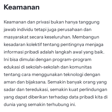
Keamanan
Keamanan dan privasi bukan hanya tanggung
jawab individu tetapi juga perusahaan dan
masyarakat secara keseluruhan. Membangun
kesadaran kolektif tentang pentingnya menjaga
informasi pribadi adalah langkah awal yang baik.
Ini bisa dimulai dengan program-program
edukasi di sekolah-sekolah dan komunitas
tentang cara menggunakan teknologi dengan
aman dan bijaksana. Semakin banyak orang yang
sadar dan teredukasi, semakin kuat perlindungan
yang dapat diberikan terhadap data pribadi kita di
dunia yang semakin terhubung ini.