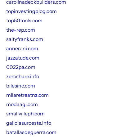
carolinadeckbuilders.com
topinvestingblog.com
top50tools.com
the-rep.com
saltyfranks.com
annerani.com
jazzatude.com
0022pa.com
zeroshare.info
bilesinc.com
milaretreatnz.com
modaagi.com
smallvilleph.com
galiciasuroeste.info
batallasdeguerra.com