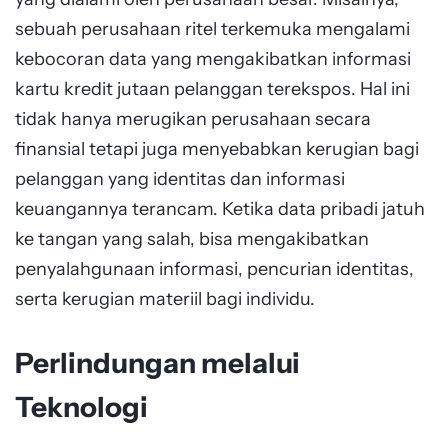
sebuah perusahaan ritel terkemuka mengalami
kebocoran data yang mengakibatkan informasi
kartu kredit jutaan pelanggan terekspos. Hal ini
tidak hanya merugikan perusahaan secara
finansial tetapi juga menyebabkan kerugian bagi
pelanggan yang identitas dan informasi
keuangannya terancam. Ketika data pribadi jatuh
ke tangan yang salah, bisa mengakibatkan
penyalahgunaan informasi, pencurian identitas,
serta kerugian materiil bagi individu.
Perlindungan melalui
Teknologi