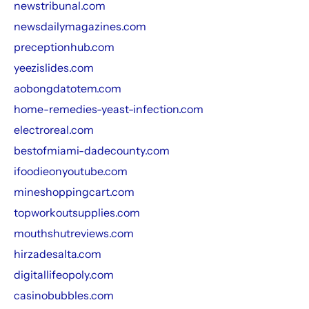
newstribunal.com
newsdailymagazines.com
preceptionhub.com
yeezislides.com
aobongdatotem.com
home-remedies-yeast-infection.com
electroreal.com
bestofmiami-dadecounty.com
ifoodieonyoutube.com
mineshoppingcart.com
topworkoutsupplies.com
mouthshutreviews.com
hirzadesalta.com
digitallifeopoly.com
casinobubbles.com