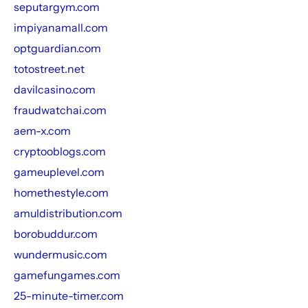
seputargym.com
impiyanamall.com
optguardian.com
totostreet.net
davilcasino.com
fraudwatchai.com
aem-x.com
cryptooblogs.com
gameuplevel.com
homethestyle.com
amuldistribution.com
borobuddur.com
wundermusic.com
gamefungames.com
25-minute-timer.com