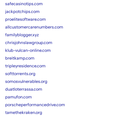
safecasinotips.com
jackpotchips.com
proelitesoftware.com
allcustomercarenumbers.com
familyblogger.xyz
chrisjohnslawgroup.com
klub-vulcan-online.com
breitkamp.com
tripleyresidence.com
softtorrents.org
somosvulnerables.org
duatloterrassa.com
pamufon.com
porscheperformancedrive.com
tamethekraken.org