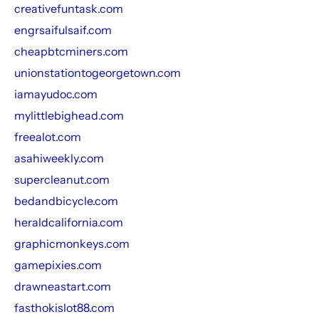
creativefuntask.com
engrsaifulsaif.com
cheapbtcminers.com
unionstationtogeorgetown.com
iamayudoc.com
mylittlebighead.com
freealot.com
asahiweekly.com
supercleanut.com
bedandbicycle.com
heraldcalifornia.com
graphicmonkeys.com
gamepixies.com
drawneastart.com
fasthokislot88.com