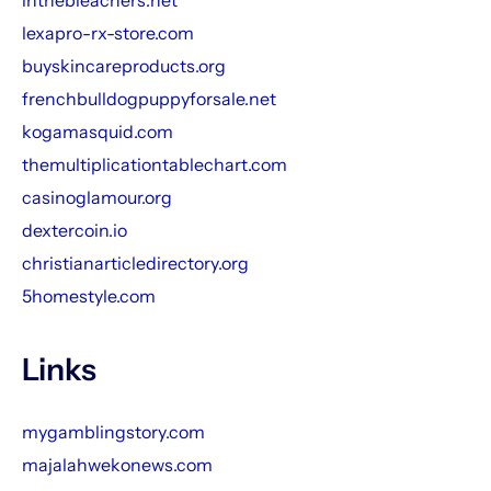
lexapro-rx-store.com
buyskincareproducts.org
frenchbulldogpuppyforsale.net
kogamasquid.com
themultiplicationtablechart.com
casinoglamour.org
dextercoin.io
christianarticledirectory.org
5homestyle.com
Links
mygamblingstory.com
majalahwekonews.com