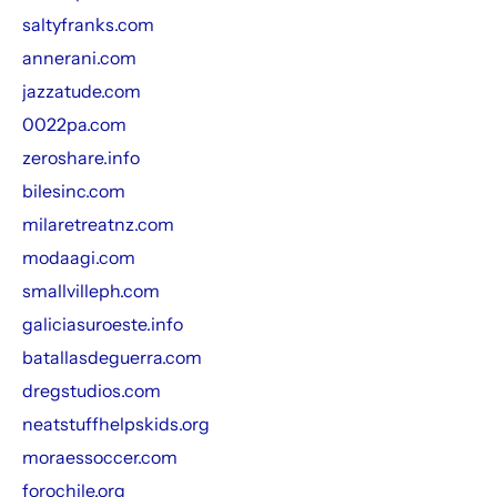
saltyfranks.com
annerani.com
jazzatude.com
0022pa.com
zeroshare.info
bilesinc.com
milaretreatnz.com
modaagi.com
smallvilleph.com
galiciasuroeste.info
batallasdeguerra.com
dregstudios.com
neatstuffhelpskids.org
moraessoccer.com
forochile.org