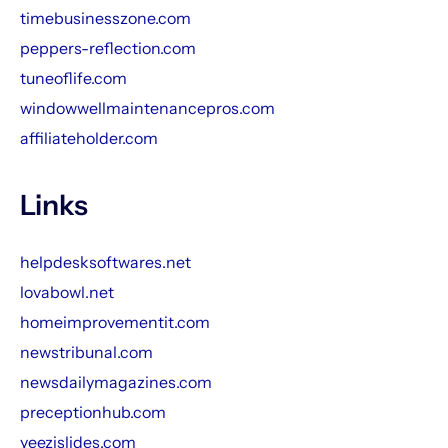
timebusinesszone.com
peppers-reflection.com
tuneoflife.com
windowwellmaintenancepros.com
affiliateholder.com
Links
helpdesksoftwares.net
lovabowl.net
homeimprovementit.com
newstribunal.com
newsdailymagazines.com
preceptionhub.com
yeezislides.com