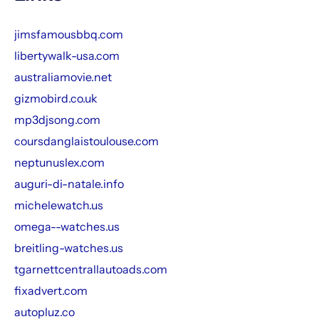
jimsfamousbbq.com
libertywalk-usa.com
australiamovie.net
gizmobird.co.uk
mp3djsong.com
coursdanglaistoulouse.com
neptunuslex.com
auguri-di-natale.info
michelewatch.us
omega--watches.us
breitling-watches.us
tgarnettcentrallautoads.com
fixadvert.com
autopluz.co