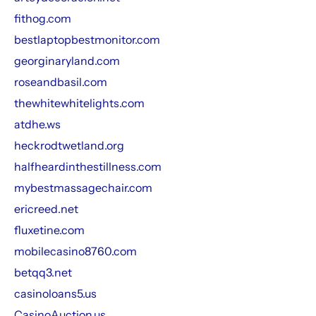
fithog.com
bestlaptopbestmonitor.com
georginaryland.com
roseandbasil.com
thewhitewhitelights.com
atdhe.ws
heckrodtwetland.org
halfheardinthestillness.com
mybestmassagechair.com
ericreed.net
fluxetine.com
mobilecasino8760.com
betqq3.net
casinoloans5.us
CasinoAuction.us