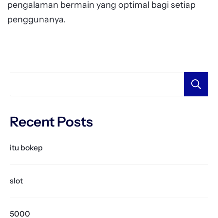
pengalaman bermain yang optimal bagi setiap
penggunanya.
Recent Posts
itu bokep
slot
5000