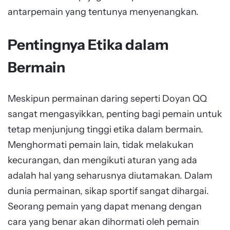
antarpemain yang tentunya menyenangkan.
Pentingnya Etika dalam
Bermain
Meskipun permainan daring seperti Doyan QQ
sangat mengasyikkan, penting bagi pemain untuk
tetap menjunjung tinggi etika dalam bermain.
Menghormati pemain lain, tidak melakukan
kecurangan, dan mengikuti aturan yang ada
adalah hal yang seharusnya diutamakan. Dalam
dunia permainan, sikap sportif sangat dihargai.
Seorang pemain yang dapat menang dengan
cara yang benar akan dihormati oleh pemain