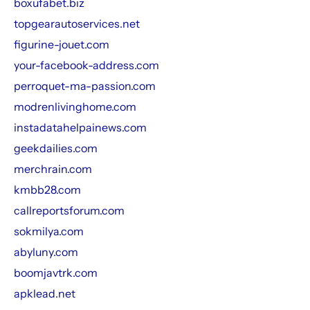
boxufabet.biz
topgearautoservices.net
figurine-jouet.com
your-facebook-address.com
perroquet-ma-passion.com
modrenlivinghome.com
instadatahelpainews.com
geekdailies.com
merchrain.com
kmbb28.com
callreportsforum.com
sokmilya.com
abyluny.com
boomjavtrk.com
apklead.net