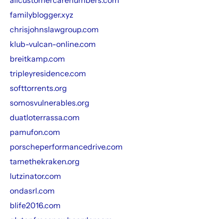
familyblogger.xyz
chrisjohnslawgroup.com
klub-vulcan-online.com
breitkamp.com
tripleyresidence.com
softtorrents.org
somosvulnerables.org
duatloterrassa.com
pamufon.com
porscheperformancedrive.com
tamethekraken.org
lutzinator.com
ondasrl.com
blife2016.com