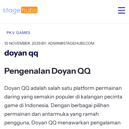
Skip
to
content
Gunakan E-Wallet GoPay untuk transaksi cepat dan nikmati slot
Slot Online Gacor di Situs Slot
online gacor di situs slot terbaik yang menawarkan banyak Deposit.
PKV GAMES
Terbaik dengan Fitur E-Wallet
10 NOVEMBER, 2025
•
BY:
ADMIN@STAGEHUBS.COM
GoPay
doyan qq
Pengenalan Doyan QQ
Doyan QQ adalah salah satu platform permainan
daring yang semakin populer di kalangan pecinta
game di Indonesia. Dengan berbagai pilihan
permainan dan antarmuka yang ramah
pengguna, Doyan QQ menawarkan pengalaman