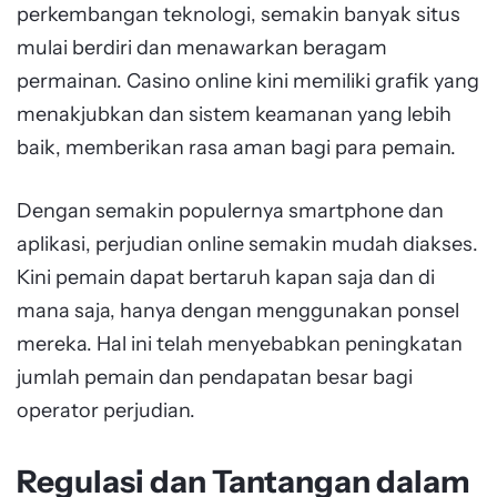
perkembangan teknologi, semakin banyak situs
mulai berdiri dan menawarkan beragam
permainan. Casino online kini memiliki grafik yang
menakjubkan dan sistem keamanan yang lebih
baik, memberikan rasa aman bagi para pemain.
Dengan semakin populernya smartphone dan
aplikasi, perjudian online semakin mudah diakses.
Kini pemain dapat bertaruh kapan saja dan di
mana saja, hanya dengan menggunakan ponsel
mereka. Hal ini telah menyebabkan peningkatan
jumlah pemain dan pendapatan besar bagi
operator perjudian.
Regulasi dan Tantangan dalam