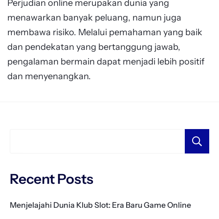
Perjudian online merupakan dunia yang
menawarkan banyak peluang, namun juga
membawa risiko. Melalui pemahaman yang baik
dan pendekatan yang bertanggung jawab,
pengalaman bermain dapat menjadi lebih positif
dan menyenangkan.
Recent Posts
Menjelajahi Dunia Klub Slot: Era Baru Game Online