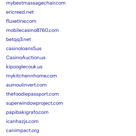
mybestmassagechair.com
ericreed.net
fluxetine.com
mobilecasino8760.com
betqq3.net
casinoloans5.us
CasinoAuction.us
kipooglecouk.us
mykitchennhome.com
aumoulinvert.com
thefoodiepassport.com
superwindowproject.com
papibakigrafo.com
icanhazjs.com
canimpact.org