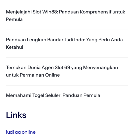
Menjelajahi Slot Win88: Panduan Komprehensif untuk
Pemula
Panduan Lengkap Bandar Judi Indo: Yang Perlu Anda
Ketahui
Temukan Dunia Agen Slot 69 yang Menyenangkan
untuk Permainan Online
Memahami Togel Seluler: Panduan Pemula
Links
judi qq online