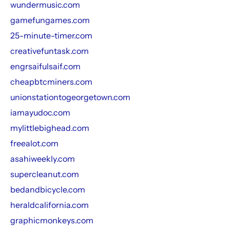
wundermusic.com
gamefungames.com
25-minute-timer.com
creativefuntask.com
engrsaifulsaif.com
cheapbtcminers.com
unionstationtogeorgetown.com
iamayudoc.com
mylittlebighead.com
freealot.com
asahiweekly.com
supercleanut.com
bedandbicycle.com
heraldcalifornia.com
graphicmonkeys.com