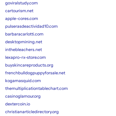
goviralstudy.com
cartourism.net
apple-cores.com
pulserasdeactividad10.com
barbaracarlotti.com
desktopmining.net
inthebleachers.net
lexapro-rx-store.com
buyskincareproducts.org
frenchbulldogpuppyforsale.net
kogamasquid.com
themultiplicationtablechart.com
casinoglamour.org
dextercoin.io
christianarticledirectory.org