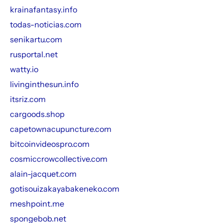
krainafantasy.info
todas-noticias.com
senikartu.com
rusportal.net
watty.io
livinginthesun.info
itsriz.com
cargoods.shop
capetownacupuncture.com
bitcoinvideospro.com
cosmiccrowcollective.com
alain-jacquet.com
gotisouizakayabakeneko.com
meshpoint.me
spongebob.net