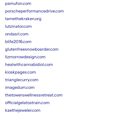
pamufon.com
porscheperformancedrive.com
tamethekraken.org
lutzinator.com
ondasrl.com
blife2016.com
glutenfreesnowboarder.com
lizmorrowdesign.com
healwithcannabidiol.com
kioskpages.com
trianglecurry.com
imagedum.com
thetowerswellnessretreat.com
officialgelatostrain.com
kaethejeweler.com