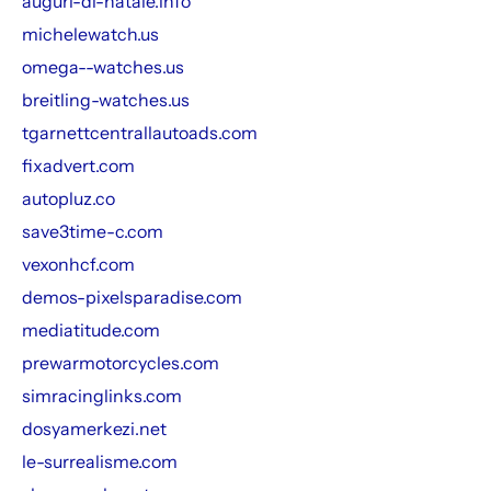
auguri-di-natale.info
michelewatch.us
omega--watches.us
breitling-watches.us
tgarnettcentrallautoads.com
fixadvert.com
autopluz.co
save3time-c.com
vexonhcf.com
demos-pixelsparadise.com
mediatitude.com
prewarmotorcycles.com
simracinglinks.com
dosyamerkezi.net
le-surrealisme.com