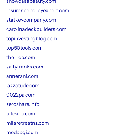
showcasebeauty.com
insurancepolicyexpert.com
statkeycompany.com
carolinadeckbuilders.com
topinvestingblog.com
top50tools.com
the-rep.com
saltyfranks.com
annerani.com
jazzatude.com
0022pa.com
zeroshare.info
bilesinc.com
milaretreatnz.com
modaagi.com