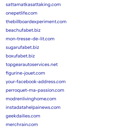
sattamatkasattaking.com
onepetlife.com
thebillboardexperiment.com
beachufabet.biz
mon-tresse-de-lit.com
sugarufabet.biz
boxufabet.biz
topgearautoservices.net
figurine-jouet.com
your-facebook-address.com
perroquet-ma-passion.com
modrenlivinghome.com
instadatahelpainews.com
geekdailies.com
merchrain.com