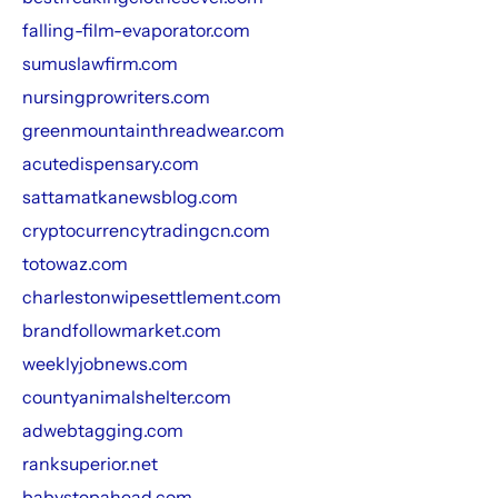
falling-film-evaporator.com
sumuslawfirm.com
nursingprowriters.com
greenmountainthreadwear.com
acutedispensary.com
sattamatkanewsblog.com
cryptocurrencytradingcn.com
totowaz.com
charlestonwipesettlement.com
brandfollowmarket.com
weeklyjobnews.com
countyanimalshelter.com
adwebtagging.com
ranksuperior.net
babystepahead.com