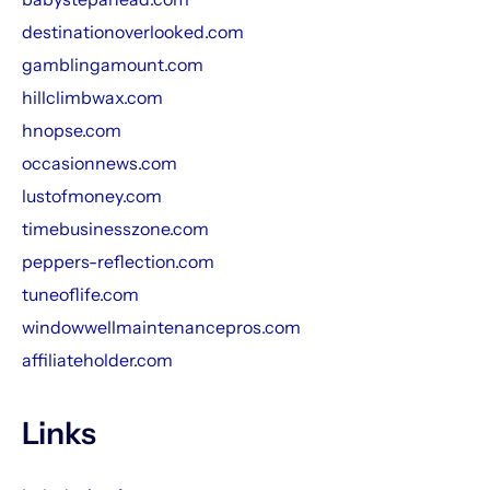
destinationoverlooked.com
gamblingamount.com
hillclimbwax.com
hnopse.com
occasionnews.com
lustofmoney.com
timebusinesszone.com
peppers-reflection.com
tuneoflife.com
windowwellmaintenancepros.com
affiliateholder.com
Links