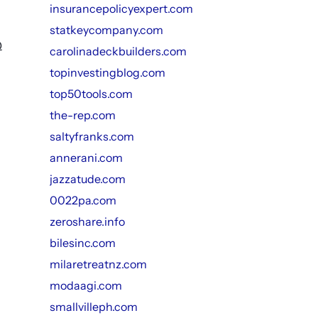
insurancepolicyexpert.com
statkeycompany.com
Q
carolinadeckbuilders.com
topinvestingblog.com
top50tools.com
the-rep.com
saltyfranks.com
annerani.com
jazzatude.com
0022pa.com
zeroshare.info
bilesinc.com
milaretreatnz.com
modaagi.com
smallvilleph.com