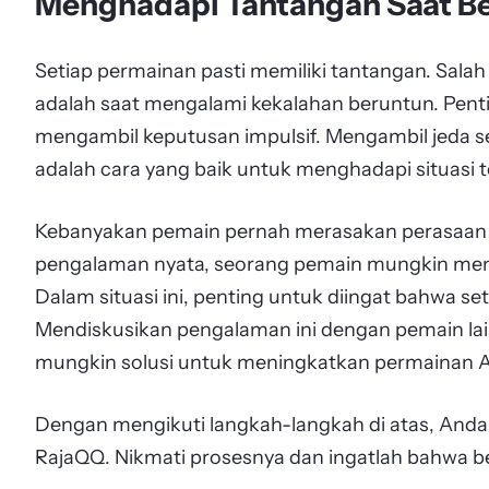
Menghadapi Tantangan Saat B
Setiap permainan pasti memiliki tantangan. Sala
adalah saat mengalami kekalahan beruntun. Penti
mengambil keputusan impulsif. Mengambil jeda s
adalah cara yang baik untuk menghadapi situasi t
Kebanyakan pemain pernah merasakan perasaan fru
pengalaman nyata, seorang pemain mungkin menem
Dalam situasi ini, penting untuk diingat bahwa se
Mendiskusikan pengalaman ini dengan pemain lai
mungkin solusi untuk meningkatkan permainan 
Dengan mengikuti langkah-langkah di atas, Anda 
RajaQQ. Nikmati prosesnya dan ingatlah bahwa b