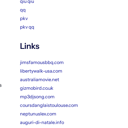
qiu qiu
qq
pkv
pkv qq
Links
jimsfamousbbq.com
libertywalk-usa.com
australiamovie.net
a
gizmobird.co.uk
mp3djsong.com
coursdanglaistoulouse.com
neptunuslex.com
auguri-di-natale.info