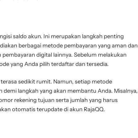
ngisi saldo akun. Ini merupakan langkah penting
ediakan berbagai metode pembayaran yang aman dan
em pembayaran digital lainnya. Sebelum melakukan
e yang Anda pilih terdaftar dan tersedia.
i terasa sedikit rumit. Namun, setiap metode
ah demi langkah yang akan membantu Anda. Misalnya,
nomor rekening tujuan serta jumlah yang harus
a akan otomatis terupdate di akun RajaQQ.