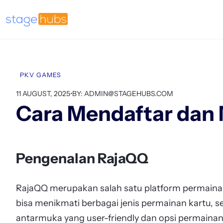
Skip
to
content
Gunakan E-Wallet GoPay untuk transaksi cepat dan nikmati slot online
Slot Online Gacor di Situs Slot
PKV GAMES
11 AUGUST, 2025
•
BY:
ADMIN@STAGEHUBS.COM
Cara Mendaftar dan 
Pengenalan RajaQQ
RajaQQ merupakan salah satu platform permainan o
bisa menikmati berbagai jenis permainan kartu, 
antarmuka yang user-friendly dan opsi permain