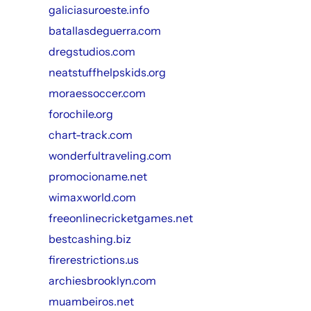
galiciasuroeste.info
batallasdeguerra.com
dregstudios.com
neatstuffhelpskids.org
moraessoccer.com
forochile.org
chart-track.com
wonderfultraveling.com
promocioname.net
wimaxworld.com
freeonlinecricketgames.net
bestcashing.biz
firerestrictions.us
archiesbrooklyn.com
muambeiros.net