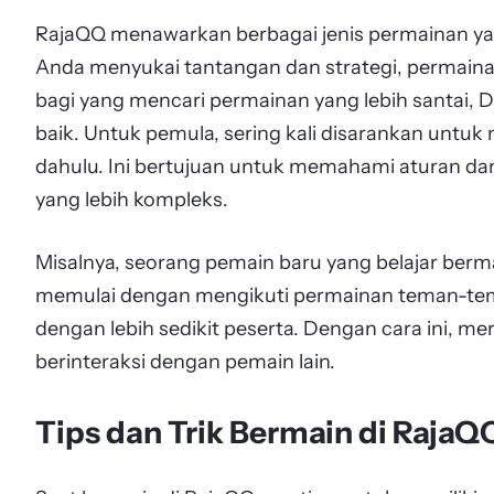
RajaQQ menawarkan berbagai jenis permainan yang
Anda menyukai tantangan dan strategi, permainan p
bagi yang mencari permainan yang lebih santai, 
baik. Untuk pemula, sering kali disarankan untu
dahulu. Ini bertujuan untuk memahami aturan d
yang lebih kompleks.
Misalnya, seorang pemain baru yang belajar ber
memulai dengan mengikuti permainan teman-te
dengan lebih sedikit peserta. Dengan cara ini, 
berinteraksi dengan pemain lain.
Tips dan Trik Bermain di RajaQ