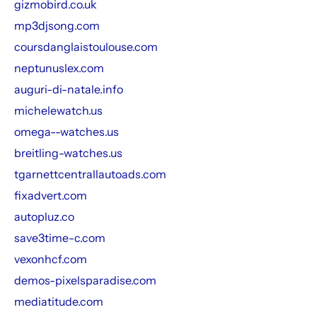
gizmobird.co.uk
mp3djsong.com
coursdanglaistoulouse.com
neptunuslex.com
auguri-di-natale.info
michelewatch.us
omega--watches.us
breitling-watches.us
tgarnettcentrallautoads.com
fixadvert.com
autopluz.co
save3time-c.com
vexonhcf.com
demos-pixelsparadise.com
mediatitude.com