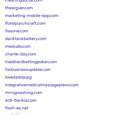
meshingsocial.com
thearguer.com
marketing-mobile-app.com
floralpunchcraft.com
fiasone.com
danktankbattery.com
mealudo.com
charlie-day.com
livedirectbettingpoker.com
foxbusinessupdate.com
lovedaddy.org
integrativemedicalmassageplano.com
mrrugwashing.com
acb-bankia.com
flash-es.net