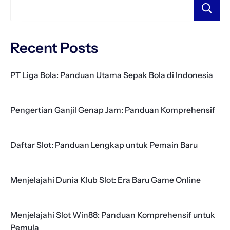
Recent Posts
PT Liga Bola: Panduan Utama Sepak Bola di Indonesia
Pengertian Ganjil Genap Jam: Panduan Komprehensif
Daftar Slot: Panduan Lengkap untuk Pemain Baru
Menjelajahi Dunia Klub Slot: Era Baru Game Online
Menjelajahi Slot Win88: Panduan Komprehensif untuk
Pemula