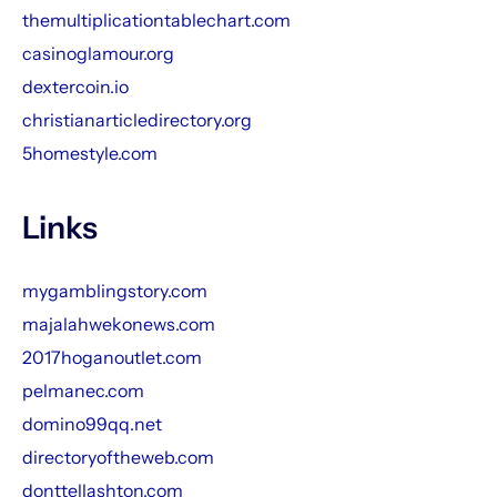
themultiplicationtablechart.com
casinoglamour.org
dextercoin.io
christianarticledirectory.org
5homestyle.com
Links
mygamblingstory.com
majalahwekonews.com
2017hoganoutlet.com
pelmanec.com
domino99qq.net
directoryoftheweb.com
donttellashton.com