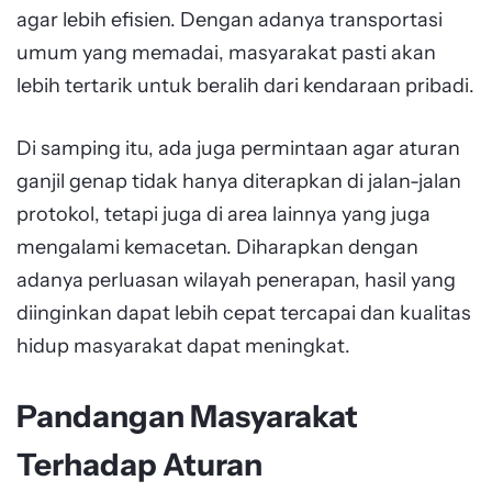
agar lebih efisien. Dengan adanya transportasi
umum yang memadai, masyarakat pasti akan
lebih tertarik untuk beralih dari kendaraan pribadi.
Di samping itu, ada juga permintaan agar aturan
ganjil genap tidak hanya diterapkan di jalan-jalan
protokol, tetapi juga di area lainnya yang juga
mengalami kemacetan. Diharapkan dengan
adanya perluasan wilayah penerapan, hasil yang
diinginkan dapat lebih cepat tercapai dan kualitas
hidup masyarakat dapat meningkat.
Pandangan Masyarakat
Terhadap Aturan