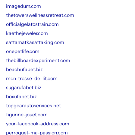
imagedum.com
thetowerswellnessretreat.com
officialgelatostrain.com
kaethejeweler.com
sattamatkasattaking.com
onepetlife.com
thebillboardexperiment.com
beachufabet.biz
mon-tresse-de-lit.com
sugarufabet.biz
boxufabet.biz
topgearautoservices.net
figurine-jouet.com
your-facebook-address.com
perroquet-ma-passion.com