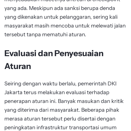
yang ada. Meskipun ada sanksi berupa denda
yang dikenakan untuk pelanggaran, sering kali
masyarakat masih mencoba untuk melewati jalan
tersebut tanpa mematuhi aturan.
Evaluasi dan Penyesuaian
Aturan
Seiring dengan waktu berlalu, pemerintah DKI
Jakarta terus melakukan evaluasi terhadap
penerapan aturan ini. Banyak masukan dan kritik
yang diterima dari masyarakat. Beberapa pihak
merasa aturan tersebut perlu disertai dengan
peningkatan infrastruktur transportasi umum