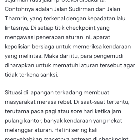
Contohnya adalah Jalan Sudirman dan Jalan
Thamrin, yang terkenal dengan kepadatan lalu
lintasnya. Di setiap titik checkpoint yang
mengawasi penerapan aturan ini, aparat
kepolisian bersiaga untuk memeriksa kendaraan
yang melintas. Maka dari itu, para pengemudi
diharapkan untuk mematuhi aturan tersebut agar
tidak terkena sanksi.
Situasi di lapangan terkadang membuat
masyarakat merasa rebel. Di saat-saat tertentu,
terutama pada pagi atau sore hari ketika jam
pulang kantor, banyak kendaraan yang nekat
melanggar aturan. Hal ini sering kali
menyebabkan macetnya antrean di checkpoint