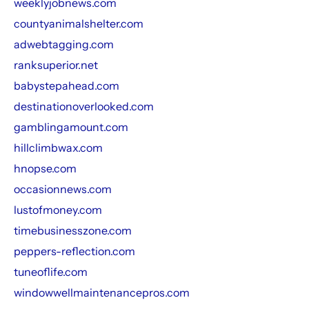
weeklyjobnews.com
countyanimalshelter.com
adwebtagging.com
ranksuperior.net
babystepahead.com
destinationoverlooked.com
gamblingamount.com
hillclimbwax.com
hnopse.com
occasionnews.com
lustofmoney.com
timebusinesszone.com
peppers-reflection.com
tuneoflife.com
windowwellmaintenancepros.com