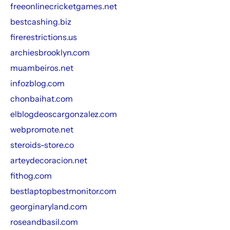
freeonlinecricketgames.net
bestcashing.biz
firerestrictions.us
archiesbrooklyn.com
muambeiros.net
infozblog.com
chonbaihat.com
elblogdeoscargonzalez.com
webpromote.net
steroids-store.co
arteydecoracion.net
fithog.com
bestlaptopbestmonitor.com
georginaryland.com
roseandbasil.com