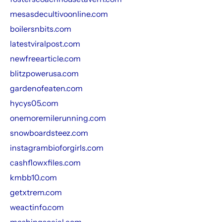
mesasdecultivoonline.com
boilersnbits.com
latestviralpost.com
newfreearticle.com
blitzpowerusa.com
gardenofeaten.com
hycys05.com
onemoremilerunning.com
snowboardsteez.com
instagrambioforgirls.com
cashflowxfiles.com
kmbb10.com
getxtrem.com
weactinfo.com