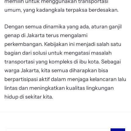
memilih untuk menggunakan transportasi
umum, yang kadangkala terpaksa berdesakan.
Dengan semua dinamika yang ada, aturan ganjil
genap di Jakarta terus mengalami
perkembangan. Kebijakan ini menjadi salah satu
bagian dari solusi untuk mengatasi masalah
transportasi yang kompleks di ibu kota. Sebagai
warga Jakarta, kita semua diharapkan bisa
berpartisipasi aktif dalam menjaga kelancaran lalu
lintas dan meningkatkan kualitas lingkungan
hidup di sekitar kita.