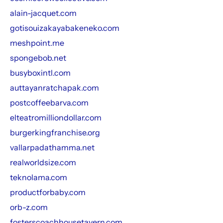
alain-jacquet.com
gotisouizakayabakeneko.com
meshpoint.me
spongebob.net
busyboxintl.com
auttayanratchapak.com
postcoffeebarva.com
elteatromilliondollar.com
burgerkingfranchise.org
vallarpadathamma.net
realworldsize.com
teknolama.com
productforbaby.com
orb-z.com
fosterscoachhousetavern.com