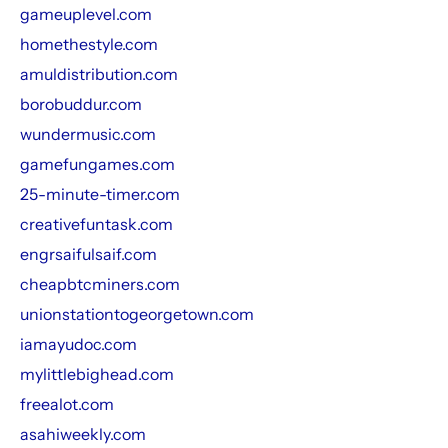
gameuplevel.com
homethestyle.com
amuldistribution.com
borobuddur.com
wundermusic.com
gamefungames.com
25-minute-timer.com
creativefuntask.com
engrsaifulsaif.com
cheapbtcminers.com
unionstationtogeorgetown.com
iamayudoc.com
mylittlebighead.com
freealot.com
asahiweekly.com