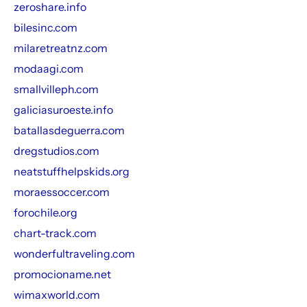
zeroshare.info
bilesinc.com
milaretreatnz.com
modaagi.com
smallvilleph.com
galiciasuroeste.info
batallasdeguerra.com
dregstudios.com
neatstuffhelpskids.org
moraessoccer.com
forochile.org
chart-track.com
wonderfultraveling.com
promocioname.net
wimaxworld.com