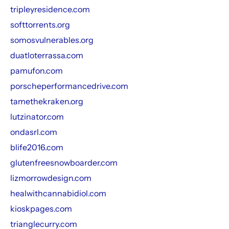
tripleyresidence.com
softtorrents.org
somosvulnerables.org
duatloterrassa.com
pamufon.com
porscheperformancedrive.com
tamethekraken.org
lutzinator.com
ondasrl.com
blife2016.com
glutenfreesnowboarder.com
lizmorrowdesign.com
healwithcannabidiol.com
kioskpages.com
trianglecurry.com