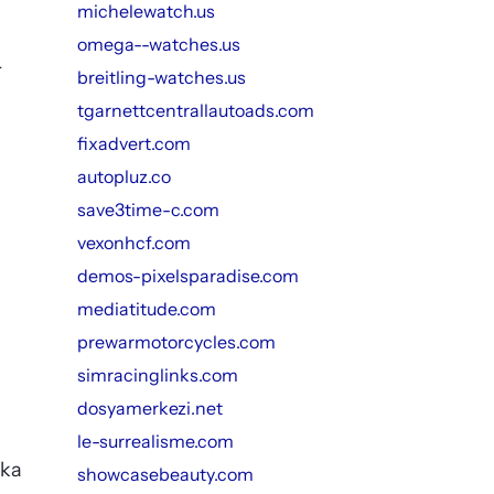
michelewatch.us
omega--watches.us
r
breitling-watches.us
tgarnettcentrallautoads.com
fixadvert.com
autopluz.co
save3time-c.com
vexonhcf.com
demos-pixelsparadise.com
mediatitude.com
prewarmotorcycles.com
simracinglinks.com
dosyamerkezi.net
le-surrealisme.com
eka
showcasebeauty.com