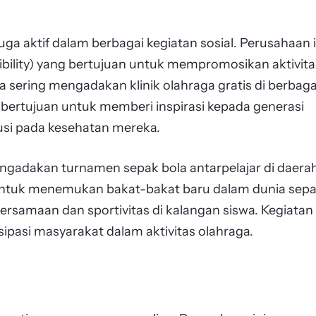
uga aktif dalam berbagai kegiatan sosial. Perusahaan i
bility) yang bertujuan untuk mempromosikan aktivita
 sering mengadakan klinik olahraga gratis di berbaga
i bertujuan untuk memberi inspirasi kepada generasi
busi pada kesehatan mereka.
engadakan turnamen sepak bola antarpelajar di daera
untuk menemukan bakat-bakat baru dalam dunia sep
rsamaan dan sportivitas di kalangan siswa. Kegiatan
pasi masyarakat dalam aktivitas olahraga.