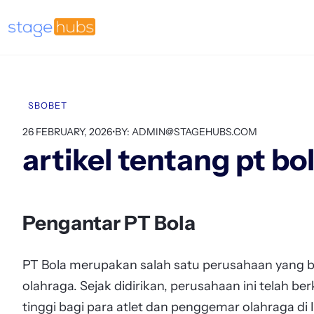
Skip
to
content
Gunakan E-Wallet GoPay untuk transaksi cepat dan nikmati slot online
Slot Online Gacor di Situs Slot
SBOBET
26 FEBRUARY, 2026
•
BY:
ADMIN@STAGEHUBS.COM
artikel tentang pt bo
Pengantar PT Bola
PT Bola merupakan salah satu perusahaan yang ber
olahraga. Sejak didirikan, perusahaan ini telah
tinggi bagi para atlet dan penggemar olahraga di