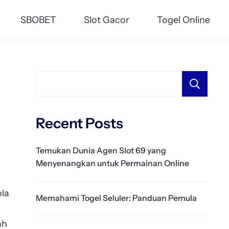
SBOBET
Slot Gacor
Togel Online
Pay
Se
Recent Posts
Temukan Dunia Agen Slot 69 yang
Menyenangkan untuk Permainan Online
ola
Memahami Togel Seluler: Panduan Pemula
ah