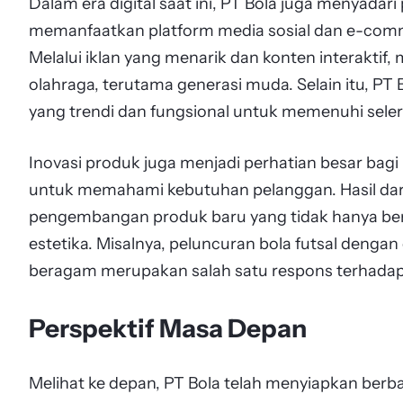
Dalam era digital saat ini, PT Bola juga menyadar
memanfaatkan platform media sosial dan e-com
Melalui iklan yang menarik dan konten interaktif
olahraga, terutama generasi muda. Selain itu, PT
yang trendi dan fungsional untuk memenuhi seler
Inovasi produk juga menjadi perhatian besar bagi
untuk memahami kebutuhan pelanggan. Hasil dari
pengembangan produk baru yang tidak hanya berfu
estetika. Misalnya, peluncuran bola futsal denga
beragam merupakan salah satu respons terhadap
Perspektif Masa Depan
Melihat ke depan, PT Bola telah menyiapkan ber